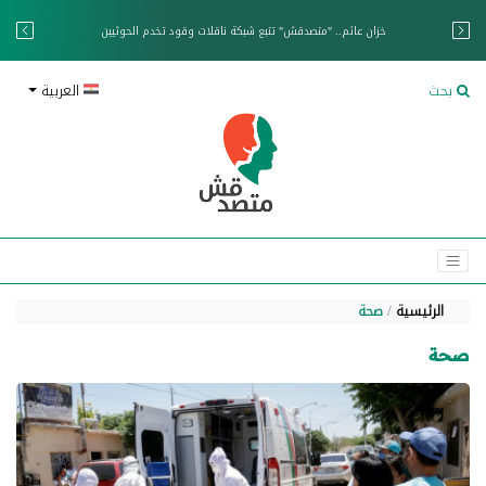
خزان عائم.. "متصدقش" تتبع شبكة ناقلات وقود تخدم الحوثيين
بحث
العربية
الرئيسية
صحة
صحة