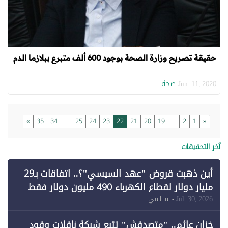
حقيقة تصريح وزارة الصحة بوجود 600 ألف متبرع ببلازما الدم
صحة
Jun. 11, 2020
»
35
34
...
25
24
23
22
21
20
19
...
2
1
«
آخر التحقيقات
أين ذهبت قروض "عهد السيسي"؟.. اتفاقات بـ29
مليار دولار لقطاع الكهرباء 490 مليون دولار فقط
لـ"الطاقة المتجددة" (1)
Jul. 30, 2026
- سياسي
خزان عائم.. "متصدقش" تتبع شبكة ناقلات وقود