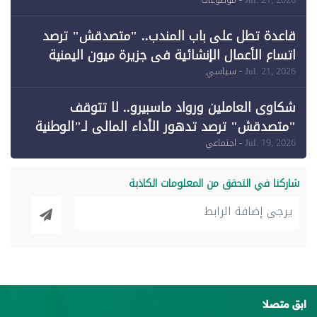
وقبول طعن الحكومة جزئيًا (1)
قاعدة تطل على باب المندب.. "متصدقش" ترصد
اتساع الأعمال الإنشائية في جزيرة ميون اليمنية
Jul. 21, 2026
- سياسي
شكاوى العاملين ورواد ماسبيرو.. لا تتوقف
"متصدقش" ترصد تدهور الأداء المالي لـ"الوطنية
للإعلام"
Jul. 19, 2026
- اجتماعي
شاركنا في التحقق من المعلومات الكاذبة
ابق متصلا