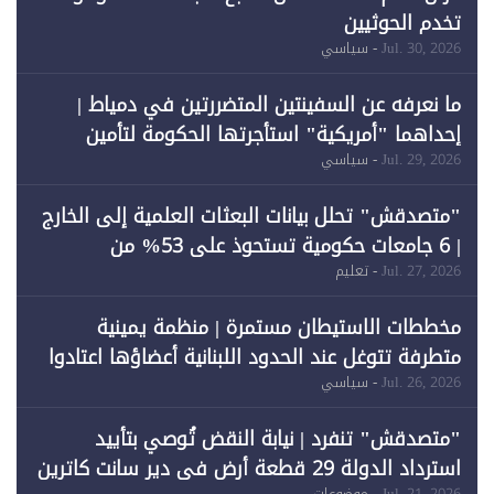
تخدم الحوثيين
Jul. 30, 2026
- سياسي
ما نعرفه عن السفينتين المتضررتين في دمياط |
إحداهما "أمريكية" استأجرتها الحكومة لتأمين
احتياجات الطاقة
Jul. 29, 2026
- سياسي
"متصدقش" تحلل بيانات البعثات العلمية إلى الخارج
| 6 جامعات حكومية تستحوذ على 53% من
المبتعثين خلال 12 عامًا و6 جامعات كان نصيبها 1%
Jul. 27, 2026
- تعليم
فقط
مخططات الاستيطان مستمرة | منظمة يمينية
متطرفة تتوغل عند الحدود اللبنانية أعضاؤها اعتادوا
خرق الحدود
Jul. 26, 2026
- سياسي
"متصدقش" تنفرد | نيابة النقض تُوصي بتأييد
استرداد الدولة 29 قطعة أرض في دير سانت كاترين
Jul. 21, 2026
- موضوعات