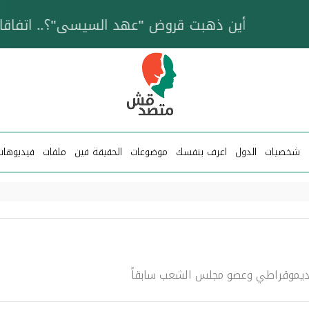
خزان عائم.. "متصدقش" تتبع شبكة ناقلات وقود تخدم
شخصيات
الدول
اعرف بنفسك
موضوعات
الحقيقة فين
ملفات
فيديوهات
ديموقراطي وعصو مجلس الشعب سابقاً