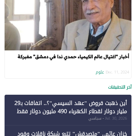
أخبار “اغتيال عالم الكيمياء حمدي ندا في دمشق” مفبركة
علوم
Dec. 11, 2024
آخر التحقيقات
أين ذهبت قروض "عهد السيسي"؟.. اتفاقات بـ29
مليار دولار لقطاع الكهرباء 490 مليون دولار فقط
لـ"الطاقة المتجددة" (1)
Jul. 30, 2026
- سياسي
خزان عائم.. "متصدقش" تتبع شبكة ناقلات وقود