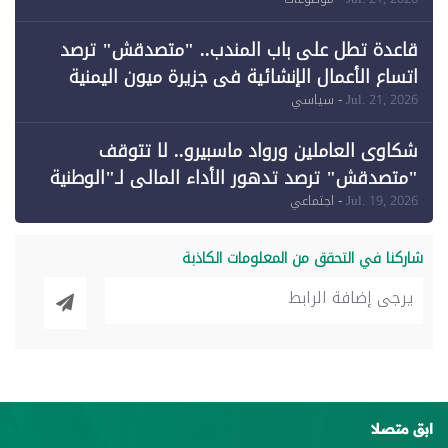
وقبول طعن الحكومة جزئيًا (1)
قاعدة تطل على باب المندب.. "متصدقش" ترصد
اتساع الأعمال الإنشائية في جزيرة ميون اليمنية
Jul. 21, 2026
- سياسي
شكاوى العاملين ورواد ماسبيرو.. لا تتوقف
"متصدقش" ترصد تدهور الأداء المالي لـ"الوطنية
للإعلام"
Jul. 19, 2026
- اجتماعي
شاركنا في التحقق من المعلومات الكاذبة
ابق متصلا