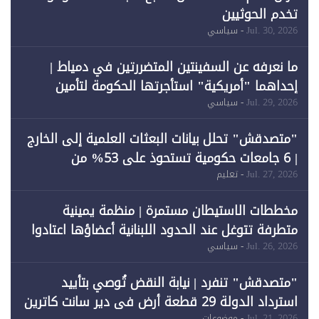
تخدم الحوثيين
Jul. 30, 2026
- سياسي
ما نعرفه عن السفينتين المتضررتين في دمياط |
إحداهما "أمريكية" استأجرتها الحكومة لتأمين
احتياجات الطاقة
Jul. 29, 2026
- سياسي
"متصدقش" تحلل بيانات البعثات العلمية إلى الخارج
| 6 جامعات حكومية تستحوذ على 53% من
المبتعثين خلال 12 عامًا و6 جامعات كان نصيبها 1%
Jul. 27, 2026
- تعليم
فقط
مخططات الاستيطان مستمرة | منظمة يمينية
متطرفة تتوغل عند الحدود اللبنانية أعضاؤها اعتادوا
خرق الحدود
Jul. 26, 2026
- سياسي
"متصدقش" تنفرد | نيابة النقض تُوصي بتأييد
استرداد الدولة 29 قطعة أرض في دير سانت كاترين
Jul. 21, 2026
- موضوعات