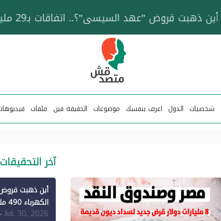
خزان عائم.. "متصدقش" تتبع شبكة ناقلات وقود تخدم
شخصيات
الدول
اعرف بنفسك
موضوعات
الحقيقة فين
ملفات
فيديوهات
آخر التحقيقات
الكهرباء 490 مليون دولار فقط لـ"الطاقة المتجددة" (1)
Jul. 30, 2026
-