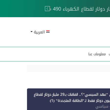
 الحوثيين
العربية
معلومات عنا
أين ذهبت قروض "عهد السيسي"؟.. اتفاقات بـ29 مليار دولار لقطاع
 سياسي