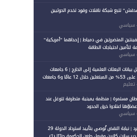
صدقش" تتبع شبكة ناقلات وقود تخدم الحوثيين
 سياسي
فينتين المتضررتين في دمياط | إحداهما "أمريكية"
ة لتأمين احتياجات الطاقة
 سياسي
"متصدقش" تحلل بيانات البعثات العلمية إلى الخارج | 6 جامعات
حكومية تستحوذ على 53% من المبتعثين خلال 12 عامًا و6 جامعات
 تعليم
ان مستمرة | منظمة يمينية متطرفة تتوغل عند
 أعضاؤها اعتادوا خرق الحدود
 سياسي
"متصدقش" تنفرد | نيابة النقض تُوصي بتأييد استرداد الدولة 29
 سانت كاترين وقبول طعن الحكومة جزئيًا (1)