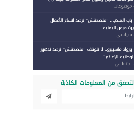
 موضوعات
باب المندب.. "متصدقش" ترصد اتساع الأعمال
رة ميون اليمنية
 سياسي
ورواد ماسبيرو.. لا تتوقف "متصدقش" ترصد تدهور
الوطنية للإعلام"
 اجتماعي
لتحقق من المعلومات الكاذبة