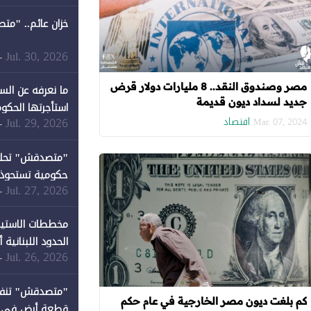
خزان عائم.. "مت
Jul. 30, 2026
-
مصر وصندوق النقد.. 8 مليارات دولار قرض
ما نعرفه عن الس
جديد لسداد ديون قديمة
استأجرتها الحكوم
اقتصاد
Jul. 29, 2026
-
Mar. 07, 2024
Jul. 27, 2026
-
كان نصيبها 1% فقط
مخططات الاستيط
الحدود اللبنانية
Jul. 26, 2026
-
كم بلغت ديون مصر الخارجية في عام حكم
قطعة أرض في دير