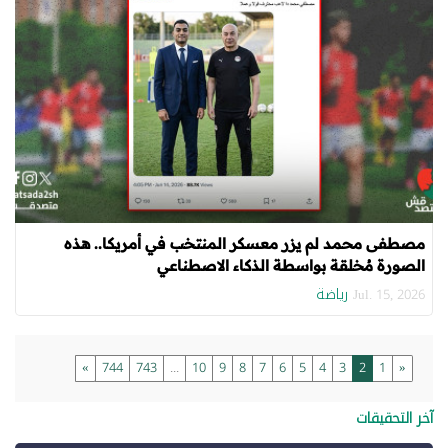
مصطفى محمد لم يزر معسكر المنتخب في أمريكا.. هذه
الصورة مُخلقة بواسطة الذكاء الاصطناعي
رياضة
Jul. 15, 2026
»
744
743
...
10
9
8
7
6
5
4
3
2
1
«
آخر التحقيقات