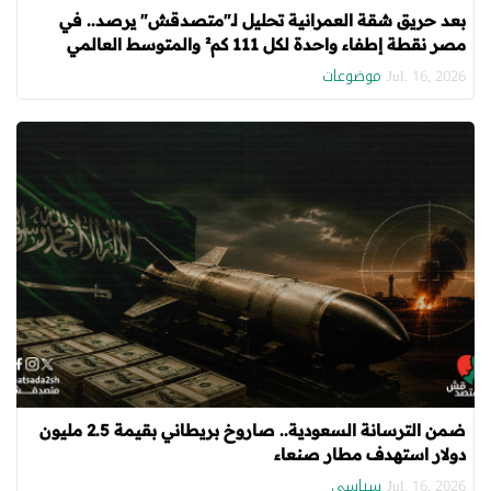
بعد حريق شقة العمرانية تحليل لـ"متصدقش" يرصد.. في
مصر نقطة إطفاء واحدة لكل 111 كم² والمتوسط العالمي
"نقطة لكل 19.5 كم²"
موضوعات
Jul. 16, 2026
ضمن الترسانة السعودية.. صاروخ بريطاني بقيمة 2.5 مليون
دولار استهدف مطار صنعاء
سياسي
Jul. 16, 2026