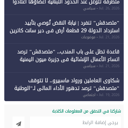
متطرفة تتوغل عند الحدود اللبنانية أعضاؤها اعتادوا
خرق الحدود
Jul. 26, 2026
- سياسي
"متصدقش" تنفرد | نيابة النقض تُوصي بتأييد
استرداد الدولة 29 قطعة أرض في دير سانت كاترين
وقبول طعن الحكومة جزئيًا (1)
Jul. 21, 2026
- موضوعات
قاعدة تطل على باب المندب.. "متصدقش" ترصد
اتساع الأعمال الإنشائية في جزيرة ميون اليمنية
Jul. 21, 2026
- سياسي
شكاوى العاملين ورواد ماسبيرو.. لا تتوقف
"متصدقش" ترصد تدهور الأداء المالي لـ"الوطنية
للإعلام"
Jul. 19, 2026
- اجتماعي
شاركنا في التحقق من المعلومات الكاذبة