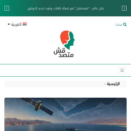
خزان عائم.. "متصدقش" تتبع شبكة ناقلات وقود تخدم الحوثيين
بحث
العربية
الرئيسية