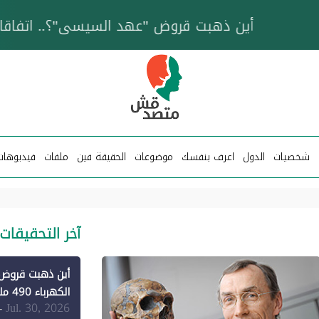
خزان عائم.. "متصدقش" تتبع شبكة ناقلات وقود تخدم
شخصيات
الدول
اعرف بنفسك
موضوعات
الحقيقة فين
ملفات
فيديوهات
آخر التحقيقات
الكهرباء 490 مليون دولار فقط لـ"الطاقة المتجددة" (1)
Jul. 30, 2026
-