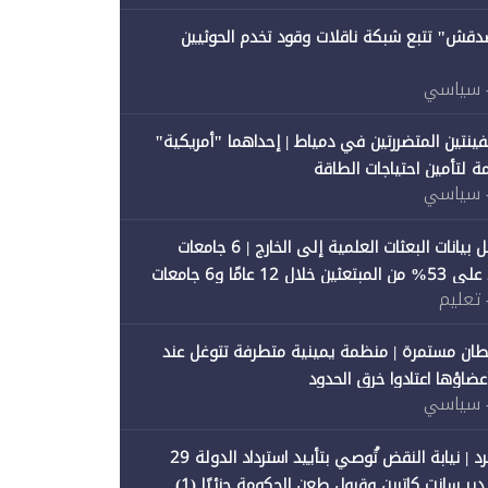
صدقش" تتبع شبكة ناقلات وقود تخدم الحوثيين
 سياسي
فينتين المتضررتين في دمياط | إحداهما "أمريكية"
ة لتأمين احتياجات الطاقة
 سياسي
"متصدقش" تحلل بيانات البعثات العلمية إلى الخارج | 6 جامعات
حكومية تستحوذ على 53% من المبتعثين خلال 12 عامًا و6 جامعات
 تعليم
ان مستمرة | منظمة يمينية متطرفة تتوغل عند
 أعضاؤها اعتادوا خرق الحدود
 سياسي
"متصدقش" تنفرد | نيابة النقض تُوصي بتأييد استرداد الدولة 29
 سانت كاترين وقبول طعن الحكومة جزئيًا (1)