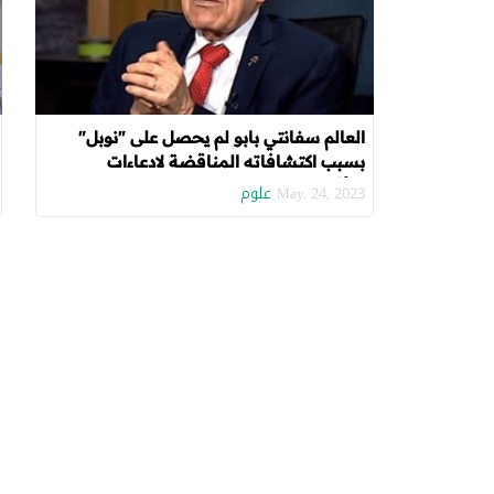
العالم سفانتي بابو لم يحصل على "نوبل"
بسبب اكتشافاته المناقضة لادعاءات
"الأفروسنتريك"
علوم
May. 24, 2023