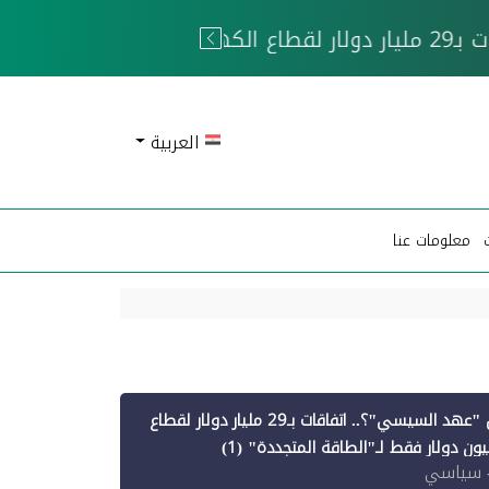
 الحوثيين
العربية
معلومات عنا
أين ذهبت قروض "عهد السيسي"؟.. اتفاقات بـ29 مليار دولار لقطاع
 سياسي