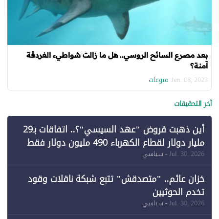
بعد مصرع السائح الروسي.. هل ما زالت شواطيء الغردقة
آمنة؟
منوعات
Jun. 08, 2023
آخر التحقيقات
أين ذهبت قروض "عهد السيسي"؟.. اتفاقات بـ29
مليار دولار لقطاع الكهرباء 490 مليون دولار فقط
لـ"الطاقة المتجددة" (1)
Jul. 30, 2026
- سياسي
خزان عائم.. "متصدقش" تتبع شبكة ناقلات وقود
تخدم الحوثيين
Jul. 30, 2026
- سياسي