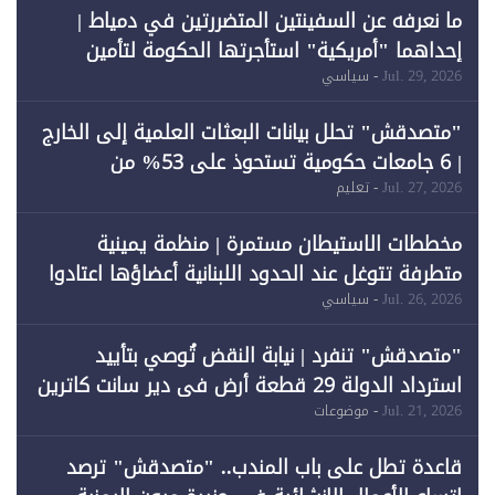
ما نعرفه عن السفينتين المتضررتين في دمياط |
إحداهما "أمريكية" استأجرتها الحكومة لتأمين
احتياجات الطاقة
Jul. 29, 2026
- سياسي
"متصدقش" تحلل بيانات البعثات العلمية إلى الخارج
| 6 جامعات حكومية تستحوذ على 53% من
المبتعثين خلال 12 عامًا و6 جامعات كان نصيبها 1%
Jul. 27, 2026
- تعليم
فقط
مخططات الاستيطان مستمرة | منظمة يمينية
متطرفة تتوغل عند الحدود اللبنانية أعضاؤها اعتادوا
خرق الحدود
Jul. 26, 2026
- سياسي
"متصدقش" تنفرد | نيابة النقض تُوصي بتأييد
استرداد الدولة 29 قطعة أرض في دير سانت كاترين
وقبول طعن الحكومة جزئيًا (1)
Jul. 21, 2026
- موضوعات
قاعدة تطل على باب المندب.. "متصدقش" ترصد