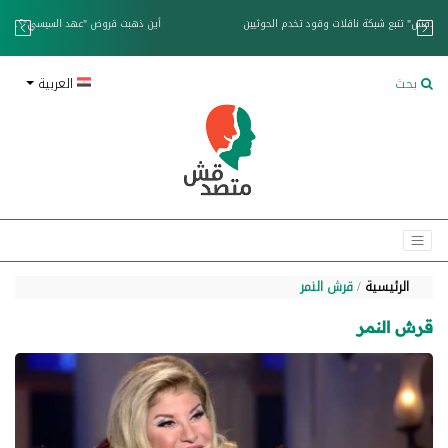
خزان عائم.. "متصدقش" تتبع شبكة ناقلات وقود تخدم الحوثيين
بحث
العربية
الرئيسية
قرش النمر
قرش النمر