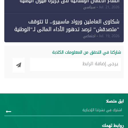
اتساع الأعمال الإنشائية في جزيرة ميون اليمنية
Jul. 21, 2026
- سياسي
شكاوى العاملين ورواد ماسبيرو.. لا تتوقف
"متصدقش" ترصد تدهور الأداء المالي لـ"الوطنية
للإعلام"
Jul. 19, 2026
- اجتماعي
شاركنا في التحقق من المعلومات الكاذبة
ابق متصلا
روابط تهمك