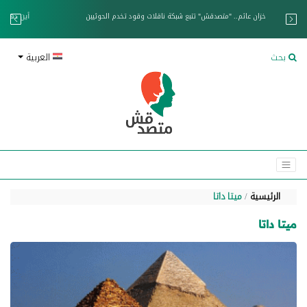
خزان عائم.. "متصدقش" تتبع شبكة ناقلات وقود تخدم الحوثيين
بحث
العربية
الرئيسية
ميتا داتا
ميتا داتا