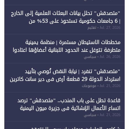
"متصدقش" تحلل بيانات البعثات العلمية إلى الخارج
| 6 جامعات حكومية تستحوذ على 53% من
المبتعثين خلال 12 عامًا و6 جامعات كان نصيبها 1%
Jul. 27, 2026
- تعليم
فقط
مخططات الاستيطان مستمرة | منظمة يمينية
متطرفة تتوغل عند الحدود اللبنانية أعضاؤها اعتادوا
خرق الحدود
Jul. 26, 2026
- سياسي
"متصدقش" تنفرد | نيابة النقض تُوصي بتأييد
استرداد الدولة 29 قطعة أرض في دير سانت كاترين
وقبول طعن الحكومة جزئيًا (1)
Jul. 21, 2026
- موضوعات
قاعدة تطل على باب المندب.. "متصدقش" ترصد
اتساع الأعمال الإنشائية في جزيرة ميون اليمنية
Jul. 21, 2026
- سياسي