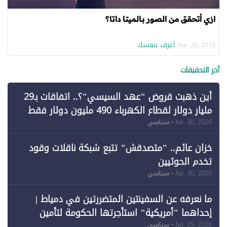
ازي أتحقق من الصور بـالميتا داتا؟
اعرف بنفسك
Jun. 20, 2018
آخر التحقيقات
أين ذهبت قروض "عهد السيسي"؟.. اتفاقات بـ29
مليار دولار لقطاع الكهرباء 490 مليون دولار فقط
لـ"الطاقة المتجددة" (1)
Jul. 30, 2026
- سياسي
خزان عائم.. "متصدقش" تتبع شبكة ناقلات وقود
تخدم الحوثيين
Jul. 30, 2026
- سياسي
ما نعرفه عن السفينتين المتضررتين في دمياط |
إحداهما "أمريكية" استأجرتها الحكومة لتأمين
احتياجات الطاقة
Jul. 29, 2026
- سياسي