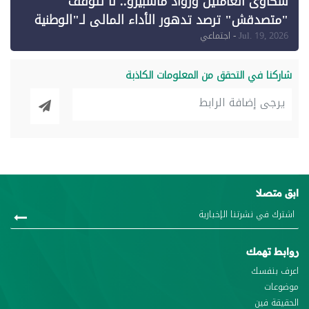
شكاوى العاملين ورواد ماسبيرو.. لا تتوقف
"متصدقش" ترصد تدهور الأداء المالي لـ"الوطنية
للإعلام"
Jul. 19, 2026
- اجتماعي
شاركنا في التحقق من المعلومات الكاذبة
ابق متصلا
روابط تهمك
اعرف بنفسك
موضوعات
الحقيقة فين