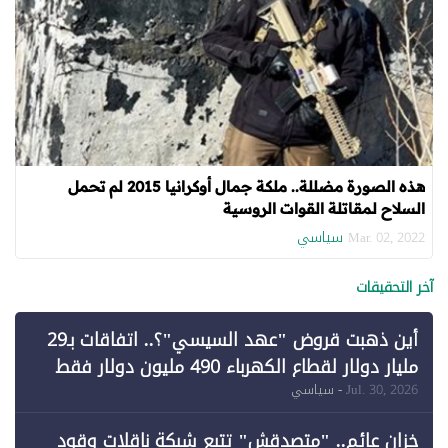
هذه الصورة مضللة.. ملكة جمال أوكرانيا 2015 لم تحمل
السلاح لمقاتلة القوات الروسية
سياسي
Mar. 02, 2022
آخر التحقيقات
أين ذهبت قروض "عهد السيسي"؟.. اتفاقات بـ29
مليار دولار لقطاع الكهرباء 490 مليون دولار فقط
لـ"الطاقة المتجددة" (1)
Jul. 30, 2026
- سياسي
خزان عائم.. "متصدقش" تتبع شبكة ناقلات وقود