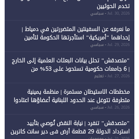
تخدم الحوثيين
Jul. 30, 2026
- سياسي
ما نعرفه عن السفينتين المتضررتين في دمياط |
إحداهما "أمريكية" استأجرتها الحكومة لتأمين
احتياجات الطاقة
Jul. 29, 2026
- سياسي
"متصدقش" تحلل بيانات البعثات العلمية إلى الخارج
| 6 جامعات حكومية تستحوذ على 53% من
المبتعثين خلال 12 عامًا و6 جامعات كان نصيبها 1%
Jul. 27, 2026
- تعليم
فقط
مخططات الاستيطان مستمرة | منظمة يمينية
متطرفة تتوغل عند الحدود اللبنانية أعضاؤها اعتادوا
خرق الحدود
Jul. 26, 2026
- سياسي
"متصدقش" تنفرد | نيابة النقض تُوصي بتأييد
استرداد الدولة 29 قطعة أرض في دير سانت كاترين
Jul. 21, 2026
- موضوعات