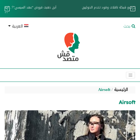
خزان عائم.. "متصدقش" تتبع شبكة ناقلات وقود تخدم الحوثيين
بحث
العربية
الرئيسية
Airsoft
Airsoft