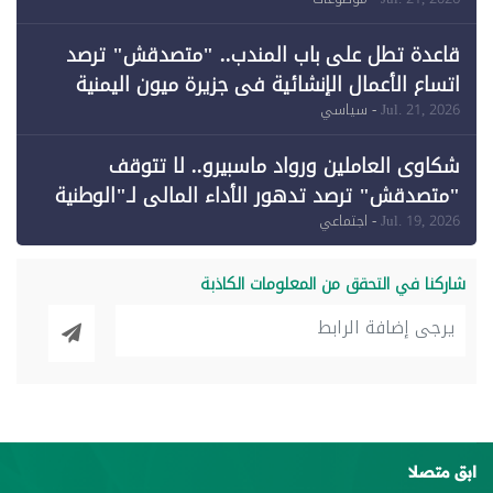
وقبول طعن الحكومة جزئيًا (1)
قاعدة تطل على باب المندب.. "متصدقش" ترصد
اتساع الأعمال الإنشائية في جزيرة ميون اليمنية
Jul. 21, 2026
- سياسي
شكاوى العاملين ورواد ماسبيرو.. لا تتوقف
"متصدقش" ترصد تدهور الأداء المالي لـ"الوطنية
للإعلام"
Jul. 19, 2026
- اجتماعي
شاركنا في التحقق من المعلومات الكاذبة
ابق متصلا