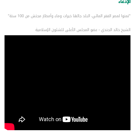
الإدعاء
"تمنوا لمصر الفقر المائي، البلد جالها خيرات وماء وأمطار مجتش من 100 سنة"
الشيخ خالد الجندي - عضو المجلس الأعلى للشئون الإسلامية