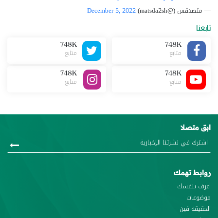
— متصدقش (@matsda2sh)
December 5, 2022
تابعنا
748K
748K
متابع
متابع
748K
748K
متابع
متابع
ابق متصلا
روابط تهمك
اعرف بنفسك
موضوعات
الحقيقة فين