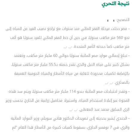
نتيجة التحري
التصحيح:
- مصر دخلت مرحلة الفقر المائي منذ سنوات مع تراجع نصيب الفرد من المياه إلى
نحو 560 متر مكعب سنويًا، في حين أن خط الفقر المائي للفرد سنويًا هو ألف
متر مكعب كما حددته الأمم المتحدة.
- تبلغ إجمالي موارد مصر المائية سنويًا حوالي 60 مليار متر مكعب، وتعتمد
بشكل كبير على مياه النيل والذي تقدر حصته بـ‏55.5‏ مليار متر مكعب‏ سنويًا،
بالإضافة لكميات محدودة للغاية من مياه الأمطار والمياه الجوفية العميقة
بالصحاري.
-
وتقدر احتياجات مصر المائية بنحو 114 مليار متر مكعب سنويًا، ويتم سد هذه
الفجوة عبر إعادة استخدام المياه، واستيراد محاصيل زراعية من الخارج، بحسب وزير
الري السابق محمد عبد المعطي.
- الجندي يُشير بحديثه إلى تصريحات الدكتور هاني سويلم، وزير الموارد المائية
والري، في 7 نوفمبر الجاري، بسقوط كميات كبيرة من الأمطار هذا العام "لم