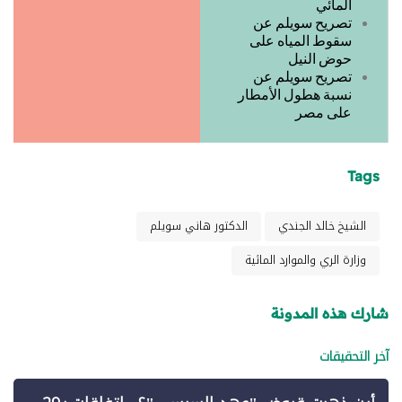
المائي
تصريح سويلم عن
سقوط المياه على
حوض النيل
تصريح سويلم عن
نسبة هطول الأمطار
على مصر
Tags
الشيخ خالد الجندي
الدكتور هاني سويلم
وزارة الري والموارد المائية
شارك هذه المدونة
آخر التحقيقات