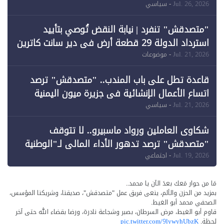
خرق الحدود
Jul. 26, 2026
- سياسي
"متصدقش" تنفرد | نيابة النقض تُوصي بتأييد
استرداد الدولة 29 قطعة أرض في دير سانت كاترين
وقبول طعن الحكومة جزئيًا (1)
Jul. 21, 2026
- موضوعات
قاعدة تطل على باب المندب.. "متصدقش" ترصد
اتساع الأعمال الإنشائية في جزيرة ميون اليمنية
Jul. 21, 2026
- سياسي
شكاوى العاملين ورواد ماسبيرو.. لا تتوقف
"متصدقش" ترصد تدهور الأداء المالي لـ"الوطنية
للإعلام"
Jul. 19, 2026
- اجتماعي
مَا من حوار مَعك بعدَ الآن يا محمد..
بمزيد من الحزن والألم، ينعى فريق عمل "متصدقش"، صديقنا، وشريكنا المؤسس،
الصحفي محمد أبو الغيط.
قاوم أبو الغيط، مرض السرطان، بصبر وشجاعة نادرة، ورضا بقضاء الله حتى آخر
لحظة.
pic.twitter.com/9lywyhUbzK