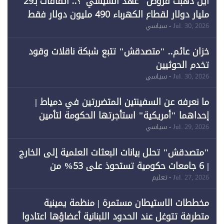
أين ذهبت قروض "عهد السيسي"؟.. اتفاقات بـ29
مليار دولار لقطاع الكهرباء 490 مليون دولار فقط
لـ"الطاقة المتجددة" (1)
Jul. 30, 2026
- سياسي
خزان عائم.. "متصدقش" تتبع شبكة ناقلات وقود
تخدم الحوثيين
Jul. 30, 2026
- سياسي
ما نعرفه عن السفينتين المتضررتين في دمياط |
إحداهما "أمريكية" استأجرتها الحكومة لتأمين
احتياجات الطاقة
Jul. 29, 2026
- سياسي
"متصدقش" تحلل بيانات البعثات العلمية إلى الخارج
| 6 جامعات حكومية تستحوذ على 53% من
المبتعثين خلال 12 عامًا و6 جامعات كان نصيبها 1%
Jul. 27, 2026
- تعليم
فقط
مخططات الاستيطان مستمرة | منظمة يمينية
متطرفة تتوغل عند الحدود اللبنانية أعضاؤها اعتادوا