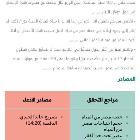
تحدث خلال الـ 100 سنة الماضية"، لكن الوزير كان يتحدث عن سقوط هذه الأمطار
في دول حوض النيل.
- اكتفى سويلم بالقول أنه "كرم من ربنا إنه إدانا مياه كفاية السنة دي"، لكنه لم
يُشر إلى وجود زيادة في حصة مصر من مياه النيل بسبب هذه الأمطار، أو أنها
أخرجت مصر من مرحلة الفقر المائي.
- وتعتبر مصر من أكثر الدول جفافًا في العالم، حيث لا يتجاوز معدل هطول
الأمطار 1.3 مليار متر مكعب سنويًا وهو ما يمثل 2.3٪ فقط من موارد المياه
المتجددة في مصر، بحسب تصريحات سابقة لسويلم.
المصادر
مراجع التحقق
مصادر الادعاء
حصة مصر من المياه
تصريح خالد الجندي،
حجم احتياجات مصر
الدقيقة (14:20)
من المياه
مصر تحت حد الفقر