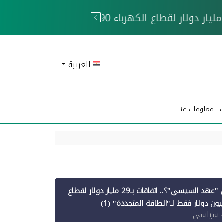
 الحوثيين
العربية
معلومات عنا
أين ذهبت قروض "عهد السيسي"؟.. اتفاقات بـ29 مليار دولار لقطاع
 سياسي