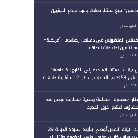
صدقش" تتبع شبكة ناقلات وقود تخدم الحوثيين
 سياسي
فينتين المتضررتين في دمياط | إحداهما "أمريكية"
ة لتأمين احتياجات الطاقة
 سياسي
"متصدقش" تحلل بيانات البعثات العلمية إلى الخارج | 6 جامعات
حكومية تستحوذ على 53% من المبتعثين خلال 12 عامًا و6 جامعات
 تعليم
ان مستمرة | منظمة يمينية متطرفة تتوغل عند
 أعضاؤها اعتادوا خرق الحدود
 سياسي
"متصدقش" تنفرد | نيابة النقض تُوصي بتأييد استرداد الدولة 29
 سانت كاترين وقبول طعن الحكومة جزئيًا (1)