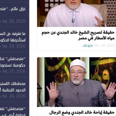
خزان عائم.. "مت
Jul. 30, 2026
-
حقيقة تصريح الشيخ خالد الجندي عن حجم
ما نعرفه عن الس
مياه الأمطار في مصر
استأجرتها الحكوم
منوعات
Jul. 29, 2026
-
Nov. 09, 2022
Jul. 27, 2026
-
كان نصيبها 1% فقط
مخططات الاستيط
الحدود اللبنانية
Jul. 26, 2026
-
حقيقة إباحة خالد الجندي وضع الرجال
قطعة أرض في دير