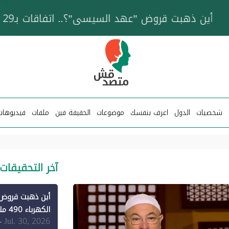
خزان عائم.. "متصدقش" تتبع شبكة ناقلات وقود تخدم
شخصيات
الدول
اعرف بنفسك
موضوعات
الحقيقة فين
ملفات
فيديوهات
آخر التحقيقات
الكهرباء 490 مليون دولار فقط لـ"الطاقة المتجددة" (1)
Jul. 30, 2026
-