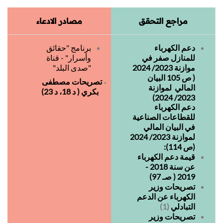
مراجع التحقق
مصادر الادعاء
دعم الكهرباء
برنامج "حقائق
للمنازل صفر في
وأسرار" - قناة
موازنة 2023/ 2024
"صدى البلد"
( ص 105 البيان
تصريحات مصطفى
المالي لموازنة
بكري ( د 18، د 23)
2023/ 2024)
دعم الكهرباء
للقطاعات الصناعية
في البيان المالي
لموازنة 2023/ 2024
(ص 114):
قيمة دعم الكهرباء
عن سنة 2018 -
2019 ( صـ 97)
تصريحات وزير
الكهرباء عن الدعم
التبادلي
(1)
تصريحات وزير