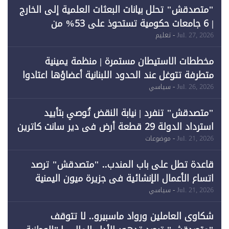
"متصدقش" تحلل بيانات البعثات العلمية إلى الخارج
| 6 جامعات حكومية تستحوذ على 53% من
المبتعثين خلال 12 عامًا و6 جامعات كان نصيبها 1%
Jul. 27, 2026
- تعليم
فقط
مخططات الاستيطان مستمرة | منظمة يمينية
متطرفة تتوغل عند الحدود اللبنانية أعضاؤها اعتادوا
خرق الحدود
Jul. 26, 2026
- سياسي
"متصدقش" تنفرد | نيابة النقض تُوصي بتأييد
استرداد الدولة 29 قطعة أرض في دير سانت كاترين
وقبول طعن الحكومة جزئيًا (1)
Jul. 21, 2026
- موضوعات
قاعدة تطل على باب المندب.. "متصدقش" ترصد
اتساع الأعمال الإنشائية في جزيرة ميون اليمنية
Jul. 21, 2026
- سياسي
شكاوى العاملين ورواد ماسبيرو.. لا تتوقف