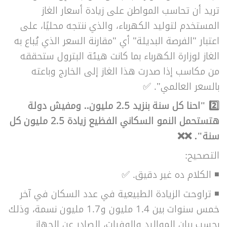
تريد أن تحاسب المواطن على زيادة أسعار الغاز
المستخدم لتوليد الكهرباء، والذي ننتجه محليًا، على
اعتبار "الفرصة البديلة" أي "مقارنة السعر الذي يُباع به
الغاز لوزارة الكهرباء بما كانت هيئة البترول ستحققه
من مكاسب إذا صدرت هذا الغاز إلى الخارج وباعته
بالسعر العالمي". ✅
2️⃣ "احنا كل سنة بنزيد 2.5 مليون.. ومفيش دولة
هتستحمل النمو السكاني الفظيع زيادة 2.5 مليون كل
سنة". ❌❌
التصحيح:
◾ الكلام ده غير دقيق.
✅
◾
تراوحت الزيادة الطبيعية في عدد السكان في آخر
خمس سنوات بين 1.4 مليون و1.7 مليون نسمة، وذلك
بحسب بيان المواليد والوفيات، الصادر عن الجهاز