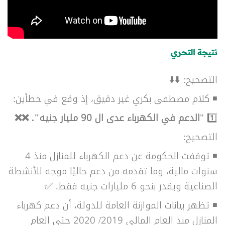
نتيجة التحري
التصحيح: ⬇️⬇️
◾ كلام مصطفى بكري غير دقيق، إذ وقع في خطأين:
1️⃣ "
الدعم في الكهرباء عدى ال 90 مليار جنيه". ❌❌
التصحيح:
◾ توقفت الحكومة عن دعم الكهرباء للمنازل منذ 4
سنوات مالية، وما تقدمه من دعم حاليًا موجه للأنشطة
الصناعية ويقدر بنحو 6 مليارات جنيه فقط. ✅
◾ تظهر بيانات الموازنة العامة للدولة، أن دعم كهرباء
المنازل منذ العام المالي 2019/ 2020 حتى العام