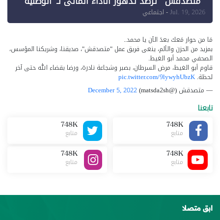
"متصدقش" ترصد تدهور الأداء المالي لـ"الوطنية
للإعلام"
Jul. 19, 2026
- اجتماعي
مَا من حوار مَعك بعدَ الآن يا محمد..
بمزيد من الحزن والألم، ينعى فريق عمل "متصدقش"، صديقنا، وشريكنا المؤسس،
الصحفي محمد أبو الغيط.
قاوم أبو الغيط، مرض السرطان، بصبر وشجاعة نادرة، ورضا بقضاء الله حتى آخر
لحظة.
pic.twitter.com/9lywyhUbzK
— متصدقش (@matsda2sh)
December 5, 2022
تابعنا
748K
748K
متابع
متابع
748K
748K
متابع
متابع
ابق متصلا