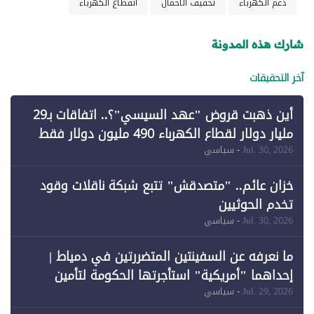
دعم الكهرباء
تخفيف الأحمال
انقطاع الكهرباء
شارك هذه المدونة
آخر التحقيقات
أين ذهبت قروض "عهد السيسي"؟.. اتفاقات بـ29
مليار دولار لقطاع الكهرباء 490 مليون دولار فقط
لـ"الطاقة المتجددة" (1)
Jul. 30, 2026
- سياسي
خزان عائم.. "متصدقش" تتبع شبكة ناقلات وقود
تخدم الحوثيين
Jul. 30, 2026
- سياسي
ما نعرفه عن السفينتين المتضررتين في دمياط |
إحداهما "أمريكية" استأجرتها الحكومة لتأمين
احتياجات الطاقة
Jul. 29, 2026
- سياسي