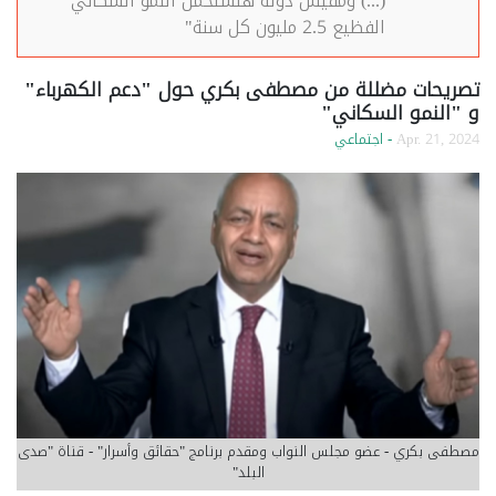
(...) ومفيش دولة هتستحمل النمو السكاني
الفظيع 2.5 مليون كل سنة"
تصريحات مضللة من مصطفى بكري حول "دعم الكهرباء"
و "النمو السكاني"
Apr. 21, 2024
- اجتماعي
مصطفى بكري - عضو مجلس النواب ومقدم برنامج "حقائق وأسرار" - قناة "صدى
البلد"