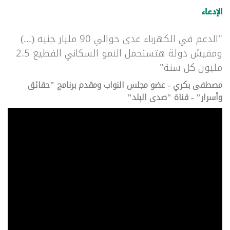
الإدعاء
"الدعم في الكهرباء عدى حوالي 90 مليار جنيه (...)
ومفيش دولة هتستحمل النمو السكاني الفظيع 2.5
مليون كل سنة"
مصطفى بكري - عضو مجلس النواب ومقدم برنامج "حقائق
وأسرار" - قناة "صدى البلد"