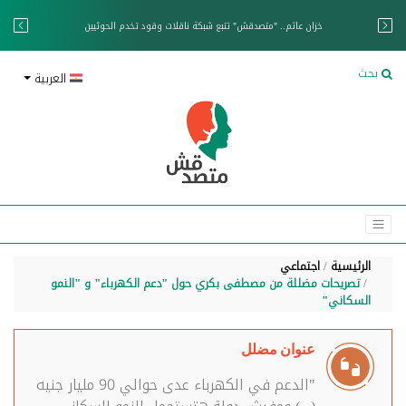
خزان عائم.. "متصدقش" تتبع شبكة ناقلات وقود تخدم الحوثيين
بحث
العربية
الرئيسية
اجتماعي
تصريحات مضللة من مصطفى بكري حول "دعم الكهرباء" و "النمو
السكاني"
عنوان مضلل
"الدعم في الكهرباء عدى حوالي 90 مليار جنيه