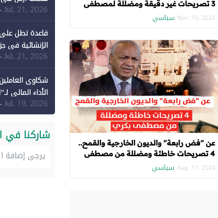
3 تصريحات غير دقيقة ومضللة لمصطفى
Jul. 21, 2026
-
بكري
سياسي
Nov. 10, 2024
قاعدة تطل على 
الإنشائية في جزي
Jul. 21, 2026
-
شكاوى العاملين 
الأداء المالي لـ"
Jul. 19, 2026
-
شاركنا في ا
عن "فض رابعة" والديون الخارجية والقمح..
4 تصريحات خاطئة ومضللة من مصطفى
بكري
سياسي
Aug. 11, 2024