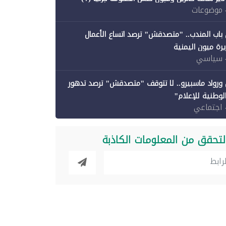
 موضوعات
باب المندب.. "متصدقش" ترصد اتساع الأعمال
رة ميون اليمنية
 سياسي
ورواد ماسبيرو.. لا تتوقف "متصدقش" ترصد تدهور
الوطنية للإعلام"
 اجتماعي
لتحقق من المعلومات الكاذبة