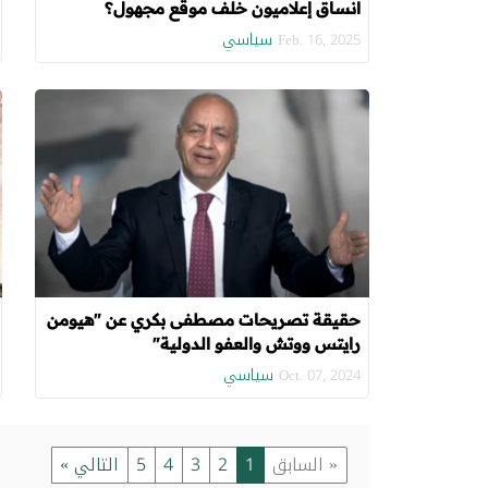
انساق إعلاميون خلف موقع مجهول؟
سياسي
Feb. 16, 2025
حقيقة تصريحات مصطفى بكري عن "هيومن
رايتس ووتش والعفو الدولية"
سياسي
Oct. 07, 2024
« السابق
1
2
3
4
5
التالي »