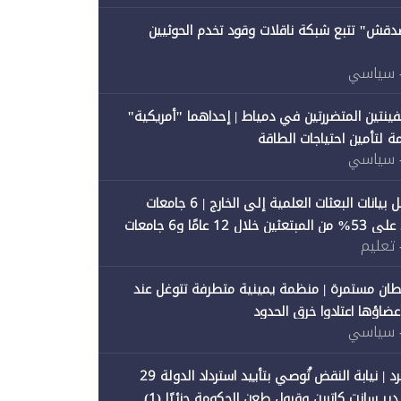
صدقش" تتبع شبكة ناقلات وقود تخدم الحوثيين
 سياسي
فينتين المتضررتين في دمياط | إحداهما "أمريكية"
ة لتأمين احتياجات الطاقة
 سياسي
"متصدقش" تحلل بيانات البعثات العلمية إلى الخارج | 6 جامعات
حكومية تستحوذ على 53% من المبتعثين خلال 12 عامًا و6 جامعات
 تعليم
ان مستمرة | منظمة يمينية متطرفة تتوغل عند
 أعضاؤها اعتادوا خرق الحدود
 سياسي
"متصدقش" تنفرد | نيابة النقض تُوصي بتأييد استرداد الدولة 29
 سانت كاترين وقبول طعن الحكومة جزئيًا (1)