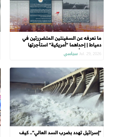
ما نعرفه عن السفينتين المتضررتين في
دمياط | إحداهما "أمريكية" استأجرتها
الحكومة لتأمين احتياجات الطاقة
سياسي
Jul. 29, 2026
"إسرائيل تهدد بضرب السد العالي".. كيف