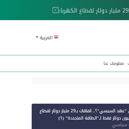
 الحوثيين
العربية
معلومات عنا
أين ذهبت قروض "عهد السيسي"؟.. اتفاقات بـ29 مليار دولار لقطاع
 سياسي