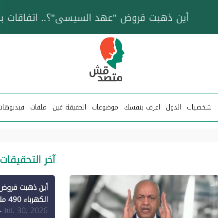
خزان عائم.. "متصدقش" تتبع شبكة ناقلات وقود تخدم
شخصيات
الدول
اعرف بنفسك
موضوعات
الحقيقة فين
ملفات
فيديوهات
آخر التحقيقات
الكهرباء 490 مليون دولار فقط لـ"الطاقة المتجددة" (1)
Jul. 30, 2026
-