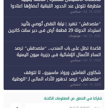
متطرفة تتوغل عند الحدود اللبنانية أعضاؤها اعتادوا
خرق الحدود
Jul. 26, 2026
- سياسي
"متصدقش" تنفرد | نيابة النقض تُوصي بتأييد
استرداد الدولة 29 قطعة أرض في دير سانت كاترين
وقبول طعن الحكومة جزئيًا (1)
Jul. 21, 2026
- موضوعات
قاعدة تطل على باب المندب.. "متصدقش" ترصد
اتساع الأعمال الإنشائية في جزيرة ميون اليمنية
Jul. 21, 2026
- سياسي
شكاوى العاملين ورواد ماسبيرو.. لا تتوقف
"متصدقش" ترصد تدهور الأداء المالي لـ"الوطنية
للإعلام"
Jul. 19, 2026
- اجتماعي
شاركنا في التحقق من المعلومات الكاذبة