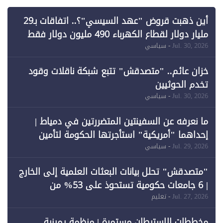
أين ذهبت قروض "عهد السيسي"؟.. اتفاقات بـ29
مليار دولار لقطاع الكهرباء 490 مليون دولار فقط
لـ"الطاقة المتجددة" (1)
Jul. 30, 2026
- سياسي
خزان عائم.. "متصدقش" تتبع شبكة ناقلات وقود
تخدم الحوثيين
Jul. 30, 2026
- سياسي
ما نعرفه عن السفينتين المتضررتين في دمياط |
إحداهما "أمريكية" استأجرتها الحكومة لتأمين
احتياجات الطاقة
Jul. 29, 2026
- سياسي
"متصدقش" تحلل بيانات البعثات العلمية إلى الخارج
| 6 جامعات حكومية تستحوذ على 53% من
المبتعثين خلال 12 عامًا و6 جامعات كان نصيبها 1%
Jul. 27, 2026
- تعليم
فقط
مخططات الاستيطان مستمرة | منظمة يمينية