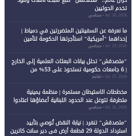
خزان عائم.. "متصدقش" تتبع شبكة ناقلات وقود
تخدم الحوثيين
Jul. 30, 2026
- سياسي
ما نعرفه عن السفينتين المتضررتين في دمياط |
إحداهما "أمريكية" استأجرتها الحكومة لتأمين
احتياجات الطاقة
Jul. 29, 2026
- سياسي
"متصدقش" تحلل بيانات البعثات العلمية إلى الخارج
| 6 جامعات حكومية تستحوذ على 53% من
المبتعثين خلال 12 عامًا و6 جامعات كان نصيبها 1%
Jul. 27, 2026
- تعليم
فقط
مخططات الاستيطان مستمرة | منظمة يمينية
متطرفة تتوغل عند الحدود اللبنانية أعضاؤها اعتادوا
خرق الحدود
Jul. 26, 2026
- سياسي
"متصدقش" تنفرد | نيابة النقض تُوصي بتأييد
استرداد الدولة 29 قطعة أرض في دير سانت كاترين