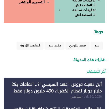
التصميم المنتشر
لـ #متصدقش
تدقيقات سابقة
لـ #متصدقش
Tags
مصر
معبد يهودي
يهود مصر
العاصمة الإدارية
شارك هذه المدونة
آخر التحقيقات
أين ذهبت قروض "عهد السيسي"؟.. اتفاقات بـ29
مليار دولار لقطاع الكهرباء 490 مليون دولار فقط
لـ"الطاقة المتجددة" (1)
Jul. 30, 2026
- سياسي