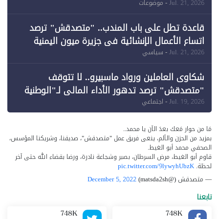
وقبول طعن الحكومة جزئيًا (1)
Jul. 21, 2026
- موضوعات
قاعدة تطل على باب المندب.. "متصدقش" ترصد
اتساع الأعمال الإنشائية في جزيرة ميون اليمنية
Jul. 21, 2026
- سياسي
شكاوى العاملين ورواد ماسبيرو.. لا تتوقف
"متصدقش" ترصد تدهور الأداء المالي لـ"الوطنية
للإعلام"
Jul. 19, 2026
- اجتماعي
مَا من حوار مَعك بعدَ الآن يا محمد..
بمزيد من الحزن والألم، ينعى فريق عمل "متصدقش"، صديقنا، وشريكنا المؤسس،
الصحفي محمد أبو الغيط.
قاوم أبو الغيط، مرض السرطان، بصبر وشجاعة نادرة، ورضا بقضاء الله حتى آخر
لحظة.
pic.twitter.com/9lywyhUbzK
— متصدقش (@matsda2sh)
December 5, 2022
تابعنا
748K
748K