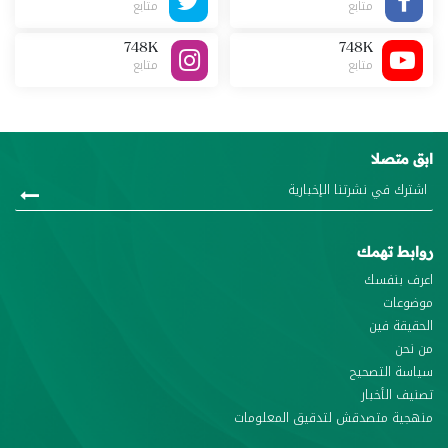
متابع
متابع
748K
748K
متابع
متابع
ابق متصلا
روابط تهمك
اعرف بنفسك
موضوعات
الحقيقة فين
من نحن
سياسة التصحيح
تصنيف الأخبار
منهجية متصدقش لتدقيق المعلومات