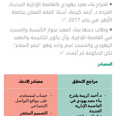
◾ اقتراح بناء معبد يهودي بالعاصمة الإدارية الجديدة،
اقترحه د. أحمد كريمة، أستاذ الفقه المقارن بجامعة
الأزهر، في يناير 2017. ✅
◾ وطالب حينها ببناء المعبد بجوار الكنيسة والمسجد
في العاصمة الإدارية، وأن يكون للكنيسة والمعبد
اليهودي والمسجد اسم واحد وهو "مصر السلام"،
لكن الحكومة لم تُنفذه. ✅
المصادر
مراجع التحقق
مصادر الادعاء
د. أحمد كريمة يقترح
حساب لمستخدم
بناء معبد يهودي في
على مواقع التواصل
العاصمة الإدارية
الإجتماعي
الجديدة
التصميم المنتشر
تدقيقات سابقة