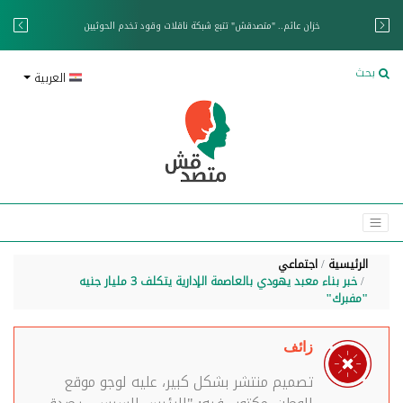
خزان عائم.. "متصدقش" تتبع شبكة ناقلات وقود تخدم الحوثيين
بحث
العربية
الرئيسية
اجتماعي
خبر بناء معبد يهودي بالعاصمة الإدارية يتكلف 3 مليار جنيه
"مفبرك"
زائف
تصميم منتشر بشكل كبير، عليه لوجو موقع