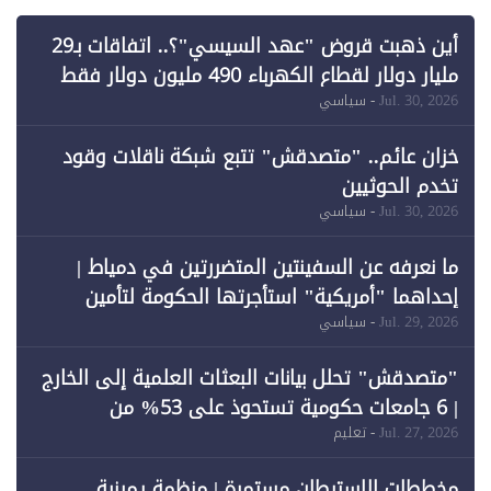
أين ذهبت قروض "عهد السيسي"؟.. اتفاقات بـ29
مليار دولار لقطاع الكهرباء 490 مليون دولار فقط
لـ"الطاقة المتجددة" (1)
Jul. 30, 2026
- سياسي
خزان عائم.. "متصدقش" تتبع شبكة ناقلات وقود
تخدم الحوثيين
Jul. 30, 2026
- سياسي
ما نعرفه عن السفينتين المتضررتين في دمياط |
إحداهما "أمريكية" استأجرتها الحكومة لتأمين
احتياجات الطاقة
Jul. 29, 2026
- سياسي
"متصدقش" تحلل بيانات البعثات العلمية إلى الخارج
| 6 جامعات حكومية تستحوذ على 53% من
المبتعثين خلال 12 عامًا و6 جامعات كان نصيبها 1%
Jul. 27, 2026
- تعليم
فقط
مخططات الاستيطان مستمرة | منظمة يمينية