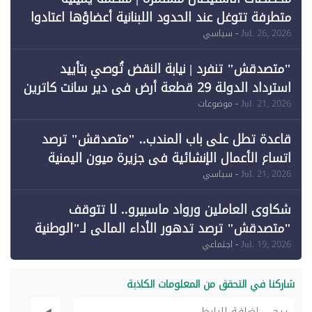
متطرفة تتوغل عند الحدود اللبنانية أعضاؤها اعتادوا
خرق الحدود
Jul. 26, 2026
- سياسي
"متصدقش" تنفرد | نيابة النقض تُوصي بتأييد
استرداد الدولة 29 قطعة أرض في دير سانت كاترين
وقبول طعن الحكومة جزئيًا (1)
Jul. 21, 2026
- موضوعات
قاعدة تطل على باب المندب.. "متصدقش" ترصد
اتساع الأعمال الإنشائية في جزيرة ميون اليمنية
Jul. 21, 2026
- سياسي
شكاوى العاملين ورواد ماسبيرو.. لا تتوقف
"متصدقش" ترصد تدهور الأداء المالي لـ"الوطنية
للإعلام"
Jul. 19, 2026
- اجتماعي
شاركنا في التحقق من المعلومات الكاذبة