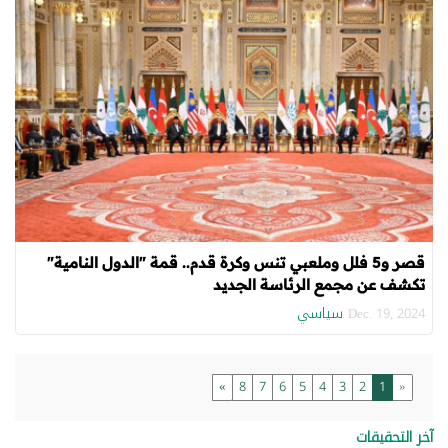
قصر و5 فلل وملعبي تنس وكرة قدم.. قمة "الدول النامية"
تكشف عن مجمع الرئاسة الجديد
سياسي
Dec. 19, 2024
»
8
7
6
5
4
3
2
1
«
آخر التحقيقات