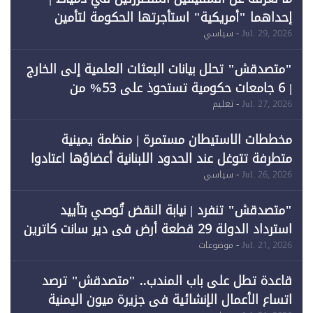
إحداهما "أمريكية" استأجرتها الحكومة لتأمين
احتياجات الطاقة
Jul. 29, 2026
- سياسي
"متصدقش" تحلل بيانات البعثات العلمية إلى الخارج
| 6 جامعات حكومية تستحوذ على 53% من
المبتعثين خلال 12 عامًا و6 جامعات كان نصيبها 1%
Jul. 27, 2026
- تعليم
فقط
مخططات الاستيطان مستمرة | منظمة يمينية
متطرفة تتوغل عند الحدود اللبنانية أعضاؤها اعتادوا
خرق الحدود
Jul. 26, 2026
- سياسي
"متصدقش" تنفرد | نيابة النقض تُوصي بتأييد
استرداد الدولة 29 قطعة أرض في دير سانت كاترين
وقبول طعن الحكومة جزئيًا (1)
Jul. 21, 2026
- موضوعات
قاعدة تطل على باب المندب.. "متصدقش" ترصد
اتساع الأعمال الإنشائية في جزيرة ميون اليمنية