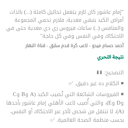
"إمام عاشور كان لازم يتعمل تحاليل كاملة (...) بالذات
أمراض الكبد بتبقي معدية، فلازم تحمي المجموعة
والمنافس (..) ساعات فيروس زي دي معدية حتى في
الاحتكاك وفي النفس وفي كل حاجة"
أحمد حسام ميدو - لاعب كرة قدم سابق - قناة النهار
نتيجة التحري
التصحيح: ⬇️⬇️
◾ الكلام ده غير دقيق. ✅
◾ الفيروسات الشائعة التي تُصيب الكبد (A وB وC
وD وE)، والتي أُصيب لاعب الأهلي إمام عاشور بأحدها
(A)، لا تنتقل من شخص لآخر عبر الاحتكاك أو النفس،
بحسب منظمة الصحة العالمية. ✅