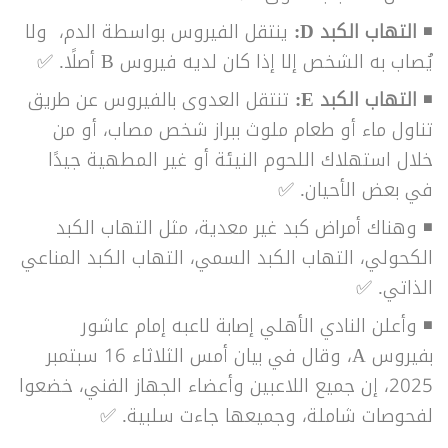
◾
التهاب الكبد D:
ينتقل الفيروس بواسطة الدم، ولا
يُصاب به الشخص إلا إذا كان لديه فيروس B أصلًا. ✅
◾
التهاب الكبد E:
تنتقل العدوى بالفيروس عن طريق
تناول ماء أو طعام ملوث ببراز شخص مصاب، أو من
خلال استهلاك اللحوم النيئة أو غير المطهية جيدًا
في بعض الأحيان. ✅
◾ وهناك أمراض كبد غير معدية، مثل التهاب الكبد
الكحولي، التهاب الكبد السمي، التهاب الكبد المناعي
الذاتي. ✅
◾ وأعلن النادي الأهلي إصابة لاعبه إمام عاشور
بفيروس A، وقال في بيان أمس الثلاثاء 16 سبتمبر
2025، إن جميع اللاعبين وأعضاء الجهاز الفني، خضعوا
لفحوصات شاملة، وجميعها جاءت سلبية. ✅