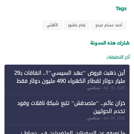
Tags
أحمد حسام ميدو
إمام عاشور
الأهلي
شارك هذه المدونة
آخر التحقيقات
أين ذهبت قروض "عهد السيسي"؟.. اتفاقات بـ29
مليار دولار لقطاع الكهرباء 490 مليون دولار فقط
لـ"الطاقة المتجددة" (1)
Jul. 30, 2026
- سياسي
خزان عائم.. "متصدقش" تتبع شبكة ناقلات وقود
تخدم الحوثيين
Jul. 30, 2026
- سياسي
ما نعرفه عن السفينتين المتضررتين في دمياط |