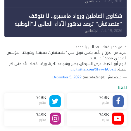
Jul. 21, 2026
- سياسي
شكاوى العاملين ورواد ماسبيرو.. لا تتوقف
"متصدقش" ترصد تدهور الأداء المالي لـ"الوطنية
للإعلام"
Jul. 19, 2026
- اجتماعي
مَا من حوار مَعك بعدَ الآن يا محمد..
بمزيد من الحزن والألم، ينعى فريق عمل "متصدقش"، صديقنا، وشريكنا المؤسس،
الصحفي محمد أبو الغيط.
قاوم أبو الغيط، مرض السرطان، بصبر وشجاعة نادرة، ورضا بقضاء الله حتى آخر
لحظة.
pic.twitter.com/9lywyhUbzK
— متصدقش (@matsda2sh)
December 5, 2022
تابعنا
748K
748K
متابع
متابع
748K
748K
متابع
متابع