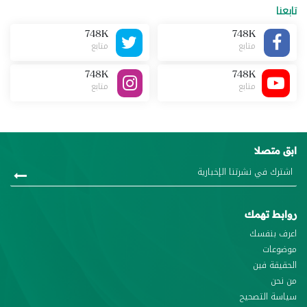
تابعنا
748K
748K
متابع
متابع
748K
748K
متابع
متابع
ابق متصلا
روابط تهمك
اعرف بنفسك
موضوعات
الحقيقة فين
من نحن
سياسة التصحيح