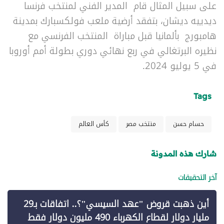
على سبيل المثال قام المدير الفني لمنتخب فرنسا
ديدييه ديشان، بتفقد أرضية ملعب فولكسبارك بمدينة
هامبورج بألمانيا قبل مباراة المنتخب الفرنسي مع
نظيره البرتغالي في ربع نهائي دوري بطولة أمم أوروبا
في 5 يوليو 2024.
Tags
حسام حسن
منتخب مصر
كأس العالم
شارك هذه المدونة
آخر التحقيقات
أين ذهبت قروض "عهد السيسي"؟.. اتفاقات بـ29
مليار دولار لقطاع الكهرباء 490 مليون دولار فقط