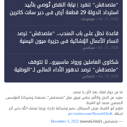
"متصدقش" تنفرد | نيابة النقض تُوصي بتأييد
استرداد الدولة 29 قطعة أرض في دير سانت كاترين
وقبول طعن الحكومة جزئيًا (1)
Jul. 21, 2026
- موضوعات
قاعدة تطل على باب المندب.. "متصدقش" ترصد
اتساع الأعمال الإنشائية في جزيرة ميون اليمنية
Jul. 21, 2026
- سياسي
شكاوى العاملين ورواد ماسبيرو.. لا تتوقف
"متصدقش" ترصد تدهور الأداء المالي لـ"الوطنية
للإعلام"
Jul. 19, 2026
- اجتماعي
مَا من حوار مَعك بعدَ الآن يا محمد..
بمزيد من الحزن والألم، ينعى فريق عمل "متصدقش"، صديقنا، وشريكنا المؤسس،
الصحفي محمد أبو الغيط.
قاوم أبو الغيط، مرض السرطان، بصبر وشجاعة نادرة، ورضا بقضاء الله حتى آخر
لحظة.
pic.twitter.com/9lywyhUbzK
— متصدقش (@matsda2sh)
December 5, 2022