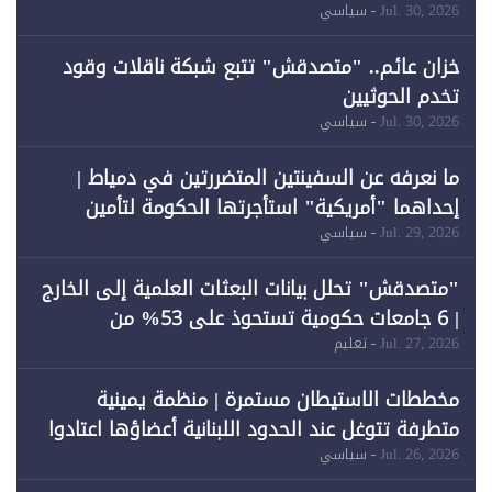
لـ"الطاقة المتجددة" (1)
Jul. 30, 2026
- سياسي
خزان عائم.. "متصدقش" تتبع شبكة ناقلات وقود
تخدم الحوثيين
Jul. 30, 2026
- سياسي
ما نعرفه عن السفينتين المتضررتين في دمياط |
إحداهما "أمريكية" استأجرتها الحكومة لتأمين
احتياجات الطاقة
Jul. 29, 2026
- سياسي
"متصدقش" تحلل بيانات البعثات العلمية إلى الخارج
| 6 جامعات حكومية تستحوذ على 53% من
المبتعثين خلال 12 عامًا و6 جامعات كان نصيبها 1%
Jul. 27, 2026
- تعليم
فقط
مخططات الاستيطان مستمرة | منظمة يمينية
متطرفة تتوغل عند الحدود اللبنانية أعضاؤها اعتادوا
خرق الحدود
Jul. 26, 2026
- سياسي