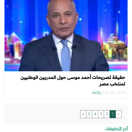
حقيقة تصريحات أحمد موسى حول المدربين الوطنيين
لمنتخب مصر
رياضة
Feb. 06, 2024
»
5
4
3
2
1
«
آخر التحقيقات