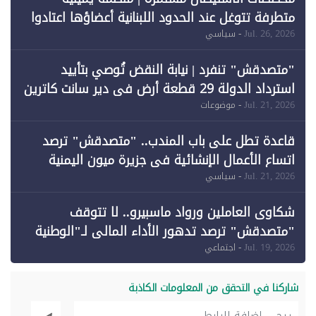
متطرفة تتوغل عند الحدود اللبنانية أعضاؤها اعتادوا
خرق الحدود
Jul. 26, 2026
- سياسي
"متصدقش" تنفرد | نيابة النقض تُوصي بتأييد
استرداد الدولة 29 قطعة أرض في دير سانت كاترين
وقبول طعن الحكومة جزئيًا (1)
Jul. 21, 2026
- موضوعات
قاعدة تطل على باب المندب.. "متصدقش" ترصد
اتساع الأعمال الإنشائية في جزيرة ميون اليمنية
Jul. 21, 2026
- سياسي
شكاوى العاملين ورواد ماسبيرو.. لا تتوقف
"متصدقش" ترصد تدهور الأداء المالي لـ"الوطنية
للإعلام"
Jul. 19, 2026
- اجتماعي
شاركنا في التحقق من المعلومات الكاذبة