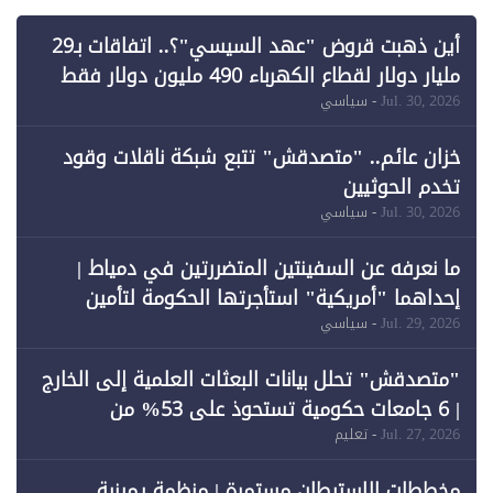
أين ذهبت قروض "عهد السيسي"؟.. اتفاقات بـ29
مليار دولار لقطاع الكهرباء 490 مليون دولار فقط
لـ"الطاقة المتجددة" (1)
Jul. 30, 2026
- سياسي
خزان عائم.. "متصدقش" تتبع شبكة ناقلات وقود
تخدم الحوثيين
Jul. 30, 2026
- سياسي
ما نعرفه عن السفينتين المتضررتين في دمياط |
إحداهما "أمريكية" استأجرتها الحكومة لتأمين
احتياجات الطاقة
Jul. 29, 2026
- سياسي
"متصدقش" تحلل بيانات البعثات العلمية إلى الخارج
| 6 جامعات حكومية تستحوذ على 53% من
المبتعثين خلال 12 عامًا و6 جامعات كان نصيبها 1%
Jul. 27, 2026
- تعليم
فقط
مخططات الاستيطان مستمرة | منظمة يمينية