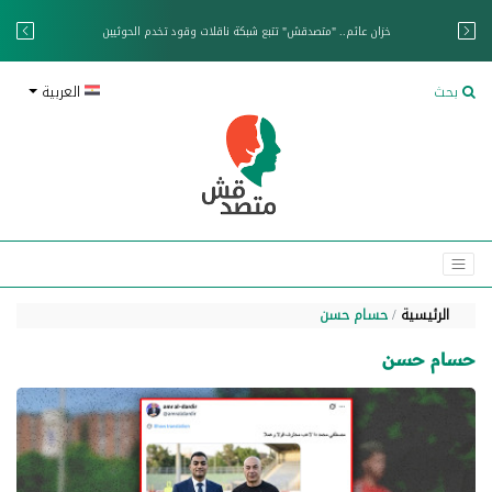
خزان عائم.. "متصدقش" تتبع شبكة ناقلات وقود تخدم الحوثيين
بحث
العربية
الرئيسية
حسام حسن
حسام حسن