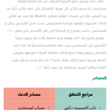
– كمان، أحمد ممدوح، مصور الفيديو المتداول، من داخل العناية المركزة
بمستشفى الحسينية، واللي كان موجود للاطمئنان على عمته، والتي كانت من
بين المرضى، قال في تصريحات لموقع مصراوي Masrawy، إنه وعدد من أهالي
الحالات المحجوزة، تواصلوا مع إدارة المستشفى، بسبب نقص الأكسجين، وكان رد
المستشفى -بحسب ممدوح- إن السيارة التي تقل الأكسجين على وصول. ✅✅
– وأوضح ممدوح أنه “أثناء وقوفه ونجل شقيقة والده بعد وصول سيارة
الأكسجين، إلى المستشفى، وبدء ضخه بالمواسير المخصصة له، تفاجأ بأحد
الأشخاص يخبرهم بوفاة جميع الحالات بالعناية المركزة، فتوجهوا مهرولين
للعناية فوجدوا جميع الحالات فارقت الحياة”، عدا حالة واحدة، وحاول طبيب
العناية وطاقم التمريض إسعافها لكن توفت أيضًا. ✅✅
المصادر
مراجع التحقق
مصادر الادعاء
نائب الحسينية: دكتور
حساب لمستخدم