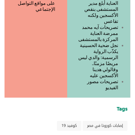
العناية أبلغ مدير
على مواقع التواصل
المستشفى بنقص
الإجتماعي
الأكسجين ولكنه
تقاعس
تصريحات آيه محمد
ممرضة العناية
المركزة بالمستشفى
نجل ضحية الحسينية
يكذّب الرواية
الرسمية: والدي ليس
مريضًا مزمنًا..
وقالولي هدينا
الأكسجين عليه
تصريحات مصور
الفيديو
Tags
إصابات كورونا في مصر
كوفيد 19