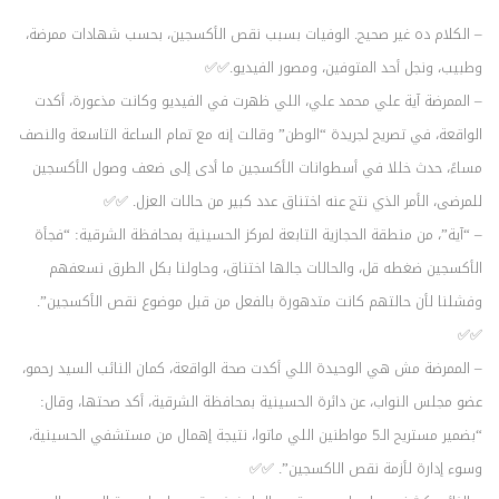
– الكلام ده غير صحيح. الوفيات بسبب نقص الأكسجين، بحسب شهادات ممرضة،
وطبيب، ونجل أحد المتوفين، ومصور الفيديو.✅✅
– الممرضة آية علي محمد علي، اللي ظهرت في الفيديو وكانت مذعورة، أكدت
الواقعة، في تصريح لجريدة “الوطن” وقالت إنه مع تمام الساعة التاسعة والنصف
مساءً، حدث خللا في أسطوانات الأكسجين ما أدى إلى ضعف وصول الأكسجين
للمرضى، الأمر الذي نتج عنه اختناق عدد كبير من حالات العزل. ✅✅
– “آية”، من منطقة الحجازية التابعة لمركز الحسينية بمحافظة الشرقية: “فجأة
الأكسجين ضغطه قل، والحالات جالها اختناق، وحاولنا بكل الطرق نسعفهم
وفشلنا لأن حالتهم كانت متدهورة بالفعل من قبل موضوع نقص الأكسجين”.
✅✅
– الممرضة مش هي الوحيدة اللي أكدت صحة الواقعة، كمان النائب السيد رحمو،
عضو مجلس النواب، عن دائرة الحسينية بمحافظة الشرقية، أكد صحتها، وقال:
“بضمير مستريح الـ5 مواطنين اللي ماتوا، نتيجة إهمال من مستشفي الحسينية،
وسوء إدارة لأزمة نقص الاكسجين”. ✅✅