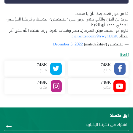
مَا من حوار مَعك بعدَ الآن يا محمد..
بمزيد من الحزن والألم، ينعى فريق عمل "متصدقش"، صديقنا، وشريكنا المؤسس،
الصحفي محمد أبو الغيط.
قاوم أبو الغيط، مرض السرطان، بصبر وشجاعة نادرة، ورضا بقضاء الله حتى آخر
لحظة.
pic.twitter.com/9lywyhUbzK
— متصدقش (@matsda2sh)
December 5, 2022
تابعنا
748K
748K
متابع
متابع
748K
748K
متابع
متابع
ابق متصلا