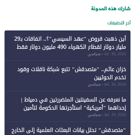
شارك هذه المدونة
آخر التحقيقات
أين ذهبت قروض "عهد السيسي"؟.. اتفاقات بـ29
مليار دولار لقطاع الكهرباء 490 مليون دولار فقط
لـ"الطاقة المتجددة" (1)
Jul. 30, 2026
- سياسي
خزان عائم.. "متصدقش" تتبع شبكة ناقلات وقود
تخدم الحوثيين
Jul. 30, 2026
- سياسي
ما نعرفه عن السفينتين المتضررتين في دمياط |
إحداهما "أمريكية" استأجرتها الحكومة لتأمين
احتياجات الطاقة
Jul. 29, 2026
- سياسي
"متصدقش" تحلل بيانات البعثات العلمية إلى الخارج