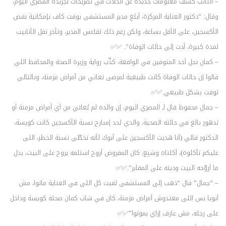
– النائب كشف معلومات جديدة عن الحادث في تصريحات لجريدة المصري اليوم،
وقال: “دكتور العناية المركزة، أبلغ مدير المستشفى بوقت كاف بإمكانية نقص
الأكسجين، على الأقل بساعة، ولكن رغم ذلك تقاعس المدير، وتأخر نقل الأنابيب
لمدة كبيرة، أدت إلى حالات الوفاة”. ✅✅
– كمان نجل أحد المتوفين في الواقعة، كذّب رواية وزيرة الصحة والمحافظ اللي
قالوا إن حالات الوفاة كانت طبيعية لمرضى تعاني من أمراض مزمنة، وبالتالي
توفت بشكل طبيعي.✅✅
– جمال محفوظ قال لـ المصري اليوم، إن والده لم يُعاني من أي أمراض مزمنة أو
تدهور بالغ في حالته الصحية، والدي لحد إمبارح نسبة الأكسجين كانت كويسة،
الدكتور قالي (أنا هديت الأكسجين على أبوك لأنه تخطّى نسبة الخطر، اللى
عليكم تأكلوه)، أكلناه وشبِع، كان المفروض أروح استلمه يروح على البيت، بدل
ما أروّحه البيت وديته على المقابر”.✅✅
– “جمال” قال “ذهب إلى المستشفى لقيت كل اللى في العناية ماتوا، مش
أبويا بس اللى معندوش أمراض مزمنة، كان في شاب كمان صحته كويسة وداخل
على رجله، مش عارف إزاي يموتوا”✅✅