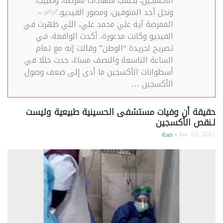
الأكسجين، بحسب شهادات ممرضة، وطبيب،
ونجل أحد المتوفين، ومصور الفيديو.✅✅ –
الممرضة آية علي محمد علي، اللي ظهرت في
الفيديو وكانت مذعورة، أكدت الواقعة، في
تصريح لجريدة “الوطن” وقالت إنه مع تمام
الساعة التاسعة والنصف مساءً، حدث خللا في
أسطوانات الأكسجين ما أدى إلى ضعف وصول
الأكسجين …
حقيقة أن وفيات مستشفى الحسينية طبيعية وليست
لـنقص الأكسجين
Jan. 03, 2021
- صحة