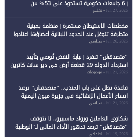
| 6 جامعات حكومية تستحوذ على 53% من
المبتعثين خلال 12 عامًا و6 جامعات كان نصيبها 1%
Jul. 27, 2026
- تعليم
فقط
مخططات الاستيطان مستمرة | منظمة يمينية
متطرفة تتوغل عند الحدود اللبنانية أعضاؤها اعتادوا
خرق الحدود
Jul. 26, 2026
- سياسي
"متصدقش" تنفرد | نيابة النقض تُوصي بتأييد
استرداد الدولة 29 قطعة أرض في دير سانت كاترين
وقبول طعن الحكومة جزئيًا (1)
Jul. 21, 2026
- موضوعات
قاعدة تطل على باب المندب.. "متصدقش" ترصد
اتساع الأعمال الإنشائية في جزيرة ميون اليمنية
Jul. 21, 2026
- سياسي
شكاوى العاملين ورواد ماسبيرو.. لا تتوقف
"متصدقش" ترصد تدهور الأداء المالي لـ"الوطنية
للإعلام"
Jul. 19, 2026
- اجتماعي