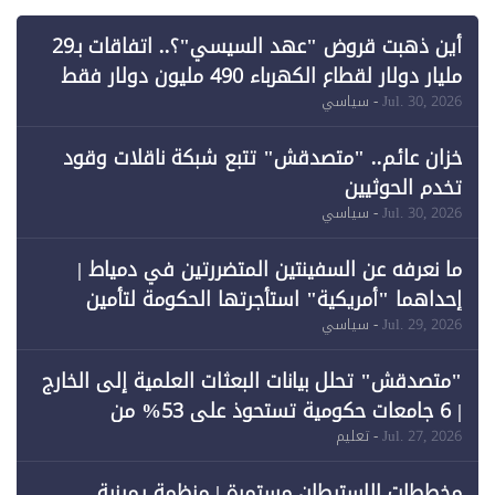
أين ذهبت قروض "عهد السيسي"؟.. اتفاقات بـ29
مليار دولار لقطاع الكهرباء 490 مليون دولار فقط
لـ"الطاقة المتجددة" (1)
Jul. 30, 2026
- سياسي
خزان عائم.. "متصدقش" تتبع شبكة ناقلات وقود
تخدم الحوثيين
Jul. 30, 2026
- سياسي
ما نعرفه عن السفينتين المتضررتين في دمياط |
إحداهما "أمريكية" استأجرتها الحكومة لتأمين
احتياجات الطاقة
Jul. 29, 2026
- سياسي
"متصدقش" تحلل بيانات البعثات العلمية إلى الخارج
| 6 جامعات حكومية تستحوذ على 53% من
المبتعثين خلال 12 عامًا و6 جامعات كان نصيبها 1%
Jul. 27, 2026
- تعليم
فقط
مخططات الاستيطان مستمرة | منظمة يمينية