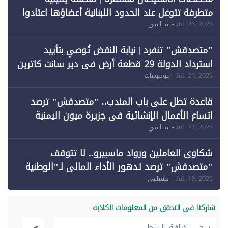
متطرفة تتوغل عند الحدود اللبنانية أعضاؤها اعتادوا
خرق الحدود
Jul. 26, 2026
- سياسي
"متصدقش" تنفرد | نيابة النقض تُوصي بتأييد
استرداد الدولة 29 قطعة أرض في دير سانت كاترين
وقبول طعن الحكومة جزئيًا (1)
Jul. 21, 2026
- موضوعات
قاعدة تطل على باب المندب.. "متصدقش" ترصد
اتساع الأعمال الإنشائية في جزيرة ميون اليمنية
Jul. 21, 2026
- سياسي
شكاوى العاملين ورواد ماسبيرو.. لا تتوقف
"متصدقش" ترصد تدهور الأداء المالي لـ"الوطنية
للإعلام"
Jul. 19, 2026
- اجتماعي
شاركنا في التحقق من المعلومات الكاذبة