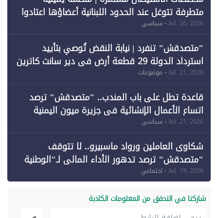
متطرفة تتوغل عند الحدود اللبنانية أعضاؤها اعتادوا
خرق الحدود
Jul. 26, 2026
- سياسي
"متصدقش" تنفرد | نيابة النقض تُوصي بتأييد
استرداد الدولة 29 قطعة أرض في دير سانت كاترين
وقبول طعن الحكومة جزئيًا (1)
Jul. 21, 2026
- موضوعات
قاعدة تطل على باب المندب.. "متصدقش" ترصد
اتساع الأعمال الإنشائية في جزيرة ميون اليمنية
Jul. 21, 2026
- سياسي
شكاوى العاملين ورواد ماسبيرو.. لا تتوقف
"متصدقش" ترصد تدهور الأداء المالي لـ"الوطنية
للإعلام"
Jul. 19, 2026
- اجتماعي
شاركنا في التحقق من المعلومات الكاذبة