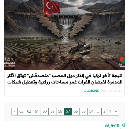
نتيجة تأخر تركيا في إنذار دول المصب "متصدقش" توثق الآثار
المدمرة لفيضان الفرات غمر مساحات زراعية وتعطيل شبكات
النقل
موضوعات
Jun. 08, 2026
»
63
62
61
60
59
58
57
56
55
54
...
2
1
«
آخر التحقيقات