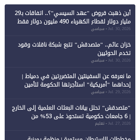
أين ذهبت قروض "عهد السيسي"؟.. اتفاقات بـ29
مليار دولار لقطاع الكهرباء 490 مليون دولار فقط
لـ"الطاقة المتجددة" (1)
Jul. 30, 2026
- سياسي
خزان عائم.. "متصدقش" تتبع شبكة ناقلات وقود
تخدم الحوثيين
Jul. 30, 2026
- سياسي
ما نعرفه عن السفينتين المتضررتين في دمياط |
إحداهما "أمريكية" استأجرتها الحكومة لتأمين
احتياجات الطاقة
Jul. 29, 2026
- سياسي
"متصدقش" تحلل بيانات البعثات العلمية إلى الخارج
| 6 جامعات حكومية تستحوذ على 53% من
المبتعثين خلال 12 عامًا و6 جامعات كان نصيبها 1%
Jul. 27, 2026
- تعليم
فقط
مخططات الاستيطان مستمرة | منظمة يمينية