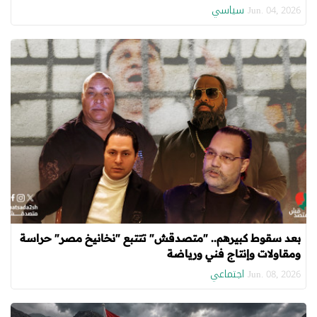
سياسي
Jun. 04, 2026
بعد سقوط كبيرهم.. "متصدقش" تتتبع "نخانيخ مصر" حراسة
ومقاولات وإنتاج فني ورياضة
اجتماعي
Jun. 08, 2026