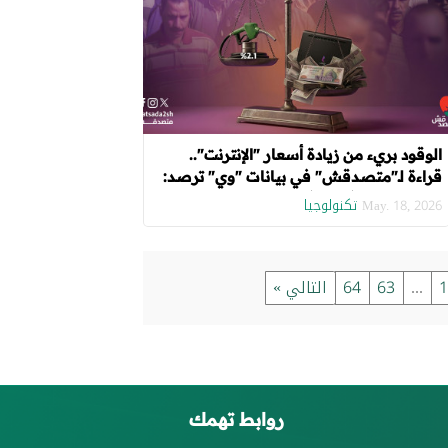
الوقود بريء من زيادة أسعار "الإنترنت"..
قراءة لـ"متصدقش" في بيانات "وي" ترصد:
المصريون يدفعون فاتورة الديون
تكنولوجيا
May. 18, 2026
1
...
63
64
التالي »
روابط تهمك