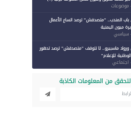
 موضوعات
باب المندب.. "متصدقش" ترصد اتساع الأعمال
رة ميون اليمنية
 سياسي
ورواد ماسبيرو.. لا تتوقف "متصدقش" ترصد تدهور
الوطنية للإعلام"
 اجتماعي
لتحقق من المعلومات الكاذبة