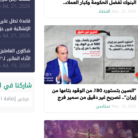
البنوك تفضل الحكومة وكبار العملاء..
Jul. 21, 2026
-
و"شركات التمويل" تملأ الفراغ
اقتصاد
May. 20, 2026
قاعدة تطل على 
الإنشائية في جزي
Jul. 21, 2026
-
شكاوى العاملين 
الأداء المالي لـ"
Jul. 19, 2026
-
شاركنا في ا
"الصين بتستورد 80٪ من الوقود بتاعها من
إيران".. تصريح غير دقيق من سمير فرج
سياسي
May. 18, 2026