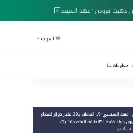
 الحوثيين
العربية
معلومات عنا
أين ذهبت قروض "عهد السيسي"؟.. اتفاقات بـ29 مليار دولار لقطاع
 سياسي