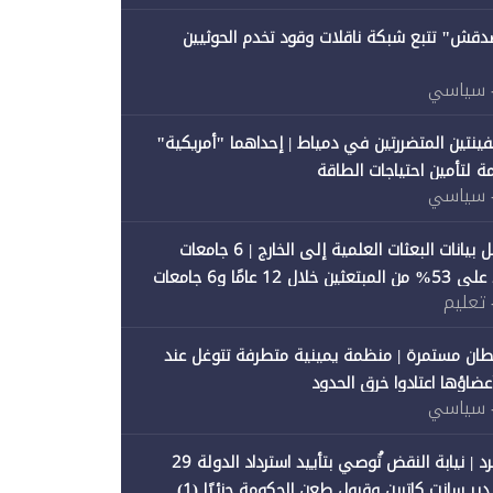
صدقش" تتبع شبكة ناقلات وقود تخدم الحوثيين
 سياسي
فينتين المتضررتين في دمياط | إحداهما "أمريكية"
ة لتأمين احتياجات الطاقة
 سياسي
"متصدقش" تحلل بيانات البعثات العلمية إلى الخارج | 6 جامعات
حكومية تستحوذ على 53% من المبتعثين خلال 12 عامًا و6 جامعات
 تعليم
ان مستمرة | منظمة يمينية متطرفة تتوغل عند
 أعضاؤها اعتادوا خرق الحدود
 سياسي
"متصدقش" تنفرد | نيابة النقض تُوصي بتأييد استرداد الدولة 29
 سانت كاترين وقبول طعن الحكومة جزئيًا (1)