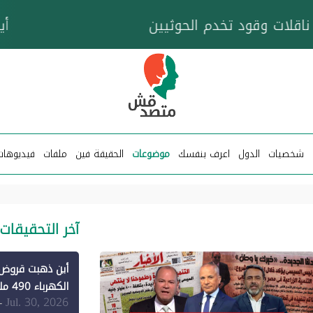
خزان عائم.. "متصدقش" تتبع شبكة ناقلات وقود تخدم
شخصيات
الدول
اعرف بنفسك
موضوعات
الحقيقة فين
ملفات
فيديوهات
آخر التحقيقات
الكهرباء 490 مليون دولار فقط لـ"الطاقة المتجددة" (1)
Jul. 30, 2026
-