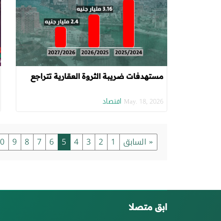
مستهدفات ضريبة الثروة العقارية تتراجع
اقتصاد
May. 18, 2026
« السابق
1
2
3
4
5
6
7
8
9
0
ابق متصلا