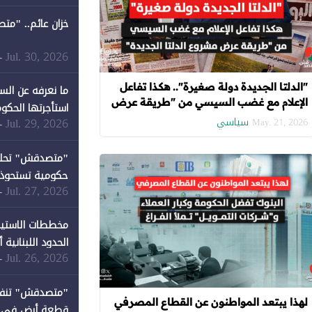
خزان عائم.. "مت
Jul. 30, 2026
-
"الدلتا الجديدة دولة صغيرة".. هكذا تفاعل
ما نعرفه عن الس
الإعلام مع غضب السيسي من "طريقة عرض
استأجرتها الحكوم
مشروع الدلتا الجديدة"
سياسي
Jul. 29, 2026
-
May. 21, 2026
Jul. 27, 2026
-
كان نصيبها 1% فقط
مخططات الاستيط
الحدود اللبنانية
Jul. 26, 2026
-
لهذا يبتعد المواطنون عن القطاع المصرفي
قطعة أرض في دير