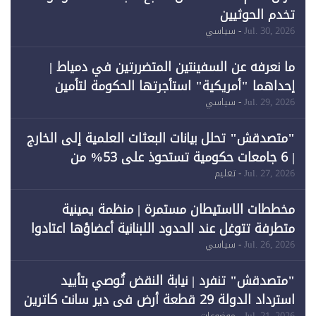
تخدم الحوثيين
Jul. 30, 2026
- سياسي
ما نعرفه عن السفينتين المتضررتين في دمياط |
إحداهما "أمريكية" استأجرتها الحكومة لتأمين
احتياجات الطاقة
Jul. 29, 2026
- سياسي
"متصدقش" تحلل بيانات البعثات العلمية إلى الخارج
| 6 جامعات حكومية تستحوذ على 53% من
المبتعثين خلال 12 عامًا و6 جامعات كان نصيبها 1%
Jul. 27, 2026
- تعليم
فقط
مخططات الاستيطان مستمرة | منظمة يمينية
متطرفة تتوغل عند الحدود اللبنانية أعضاؤها اعتادوا
خرق الحدود
Jul. 26, 2026
- سياسي
"متصدقش" تنفرد | نيابة النقض تُوصي بتأييد
استرداد الدولة 29 قطعة أرض في دير سانت كاترين
Jul. 21, 2026
- موضوعات