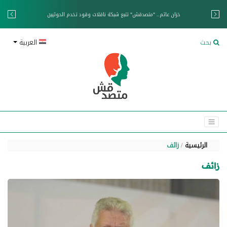
خزان عائم.. "متصدقش" تتبع شبكة ناقلات وقود تخدم الحوثيين
بحث
العربية
الرئيسية
زائف
زائف