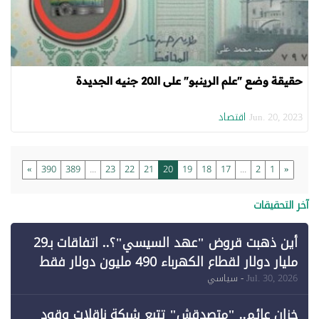
حقيقة وضع "علم الرينبو" على الـ20 جنيه الجديدة
اقتصاد
Jun. 20, 2023
»
390
389
...
23
22
21
20
19
18
17
...
2
1
«
آخر التحقيقات
أين ذهبت قروض "عهد السيسي"؟.. اتفاقات بـ29
مليار دولار لقطاع الكهرباء 490 مليون دولار فقط
لـ"الطاقة المتجددة" (1)
Jul. 30, 2026
- سياسي
خزان عائم.. "متصدقش" تتبع شبكة ناقلات وقود