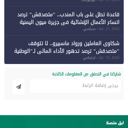
وقبول طعن الحكومة جزئيًا (1)
قاعدة تطل على باب المندب.. "متصدقش" ترصد
اتساع الأعمال الإنشائية في جزيرة ميون اليمنية
Jul. 21, 2026
- سياسي
شكاوى العاملين ورواد ماسبيرو.. لا تتوقف
"متصدقش" ترصد تدهور الأداء المالي لـ"الوطنية
للإعلام"
Jul. 19, 2026
- اجتماعي
شاركنا في التحقق من المعلومات الكاذبة
ابق متصلا