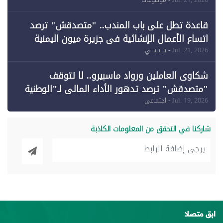
وقبول طعن الحكومة جزئيًا (1)
قاعدة تطل على باب المندب.. "متصدقش" ترصد
اتساع الأعمال الإنشائية في جزيرة ميون اليمنية
Jul. 21, 2026
- سياسي
شكاوى العاملين ورواد ماسبيرو.. لا تتوقف
"متصدقش" ترصد تدهور الأداء المالي لـ"الوطنية
للإعلام"
Jul. 19, 2026
- اجتماعي
شاركنا في التحقق من المعلومات الكاذبة
ابق متصلا