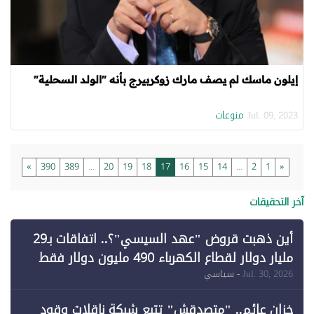
إيلون ماسك لم يصف مارك زوكربيرج بأنه "الولد السحلية"
منوعات
Jul. 09, 2023
»
390
389
...
20
19
18
17
16
15
14
...
2
1
«
آخر التحقيقات
أين ذهبت قروض "عهد السيسي"؟.. اتفاقات بـ29
مليار دولار لقطاع الكهرباء 490 مليون دولار فقط
لـ"الطاقة المتجددة" (1)
Jul. 30, 2026
- سياسي
خزان عائم.. "متصدقش" تتبع شبكة ناقلات وقود