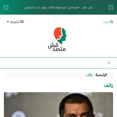
خزان عائم.. "متصدقش" تتبع شبكة ناقلات وقود تخدم الحوثيين
بحث
العربية
الرئيسية
زائف
زائف