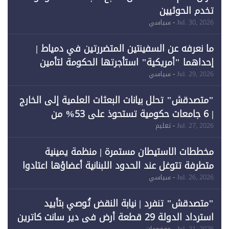
تخدم الحوثيين
Jul. 30, 2026
- سياسي
ما نعرفه عن السفينتين المتضررتين في دمياط |
إحداهما "أمريكية" استأجرتها الحكومة لتأمين
احتياجات الطاقة
Jul. 29, 2026
- سياسي
"متصدقش" تحلل بيانات البعثات العلمية إلى الخارج
| 6 جامعات حكومية تستحوذ على 53% من
المبتعثين خلال 12 عامًا و6 جامعات كان نصيبها 1%
Jul. 27, 2026
- تعليم
فقط
مخططات الاستيطان مستمرة | منظمة يمينية
متطرفة تتوغل عند الحدود اللبنانية أعضاؤها اعتادوا
خرق الحدود
Jul. 26, 2026
- سياسي
"متصدقش" تنفرد | نيابة النقض تُوصي بتأييد
استرداد الدولة 29 قطعة أرض في دير سانت كاترين
Jul. 21, 2026
- موضوعات