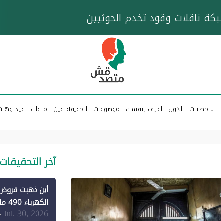
خزان عائم.. "متصدقش" تتبع شبكة ناقلات وقود تخدم
شخصيات
الدول
اعرف بنفسك
موضوعات
الحقيقة فين
ملفات
فيديوهات
آخر التحقيقات
الكهرباء 490 مليون دولار فقط لـ"الطاقة المتجددة" (1)
Jul. 30, 2026
-