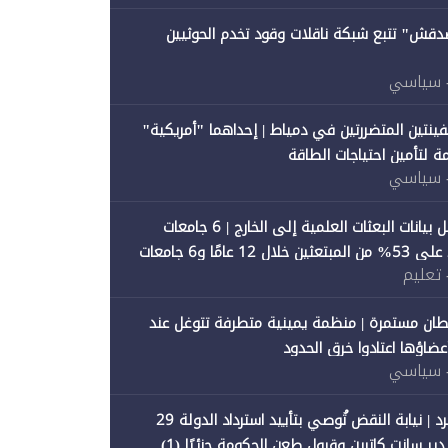
صدقش" تتبع شبكة ناقلات وقود تخدم الحوثيين
 سياسي
فينتين المتضررتين في دمياط | إحداهما "أمريكية"
ة لتأمين احتياجات الطاقة
 سياسي
"متصدقش" تحلل بيانات البعثات العلمية إلى الخارج | 6 جامعات
حكومية تستحوذ على 53% من المبتعثين خلال 12 عامًا و6 جامعات
 تعليم
ان مستمرة | منظمة يمينية متطرفة تتوغل عند
 أعضاؤها اعتادوا خرق الحدود
 سياسي
"متصدقش" تنفرد | نيابة النقض تُوصي بتأييد استرداد الدولة 29
 سانت كاترين وقبول طعن الحكومة جزئيًا (1)