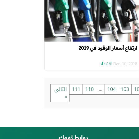
ارتفاع أسعار الوقود في 2019
اقتصاد
Dec. 10, 2018
1
103
104
...
110
111
التالي
»
روابط تهمك