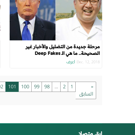
مرحلة جديدة من التضليل والأخبار غير
الصحيحة.. ما هي الـ Deep Fakes
وخطورتها؟
اعرف
Dec. 12, 2018
02
101
100
99
98
...
2
1
«
السابق
ابق متصلا