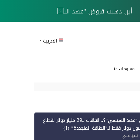
 الحوثيين
العربية
معلومات عنا
أين ذهبت قروض "عهد السيسي"؟.. اتفاقات بـ29 مليار دولار لقطاع
 سياسي