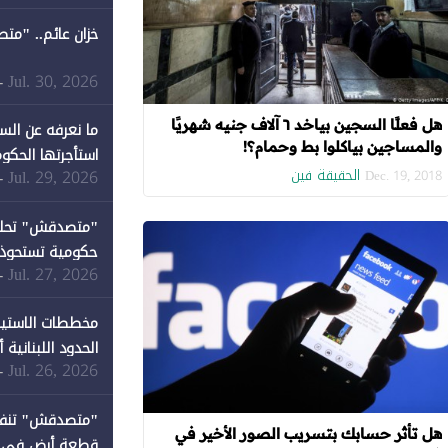
خزان عائم.. "مت
Jul. 30, 2026
-
هل فعلًا السجين بياخد ٦ آلاف جنيه شهريًا
ما نعرفه عن الس
والمساجين بياكلوا بط وحمام؟!
استأجرتها الحكوم
الحقيقة فين
Jul. 29, 2026
-
Dec. 19, 2018
Jul. 27, 2026
-
كان نصيبها 1% فقط
مخططات الاستيط
الحدود اللبنانية
Jul. 26, 2026
-
هل تأثر حسابك بتسريب الصور الأخير في
قطعة أرض في دير