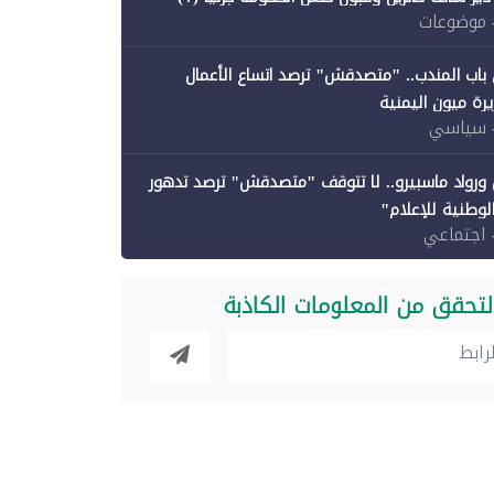
 موضوعات
باب المندب.. "متصدقش" ترصد اتساع الأعمال
رة ميون اليمنية
 سياسي
ورواد ماسبيرو.. لا تتوقف "متصدقش" ترصد تدهور
الوطنية للإعلام"
 اجتماعي
لتحقق من المعلومات الكاذبة