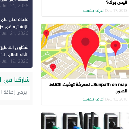
فيس بوك؟
Jul. 21, 2026
-
اعرف بنفسك
Dec. 17, 2018
قاعدة تطل على 
الإنشائية في جزي
Jul. 21, 2026
-
شكاوى العاملين 
الأداء المالي لـ"
Jul. 19, 2026
-
شاركنا في ا
Sunpath on map.. لمعرفة توقيت التقاط
الصور
اعرف بنفسك
Dec. 13, 2018