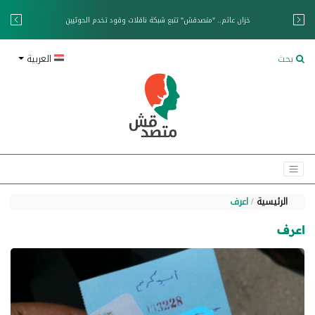
خزان عائم.. "متصدقش" تتبع شبكة ناقلات وقود تخدم الحوثيين
بحث
العربية
الرئيسية
اعرف
اعرف