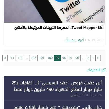
أداة Tweet Mapper.. لمعرفة التويتات المرتبطة بالأماكن
اعرف بنفسك
Feb. 19, 2019
»
111
110
...
102
101
100
99
98
97
96
...
2
1
«
آخر التحقيقات
أين ذهبت قروض "عهد السيسي"؟.. اتفاقات بـ29
مليار دولار لقطاع الكهرباء 490 مليون دولار فقط
لـ"الطاقة المتجددة" (1)
Jul. 30, 2026
- سياسي
خزان عائم.. "متصدقش" تتبع شبكة ناقلات وقود