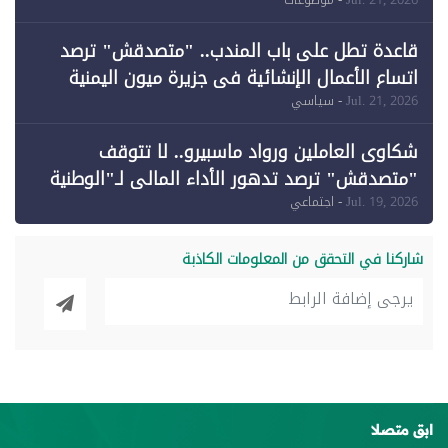
وقبول طعن الحكومة جزئيًا (1)
قاعدة تطل على باب المندب.. "متصدقش" ترصد
اتساع الأعمال الإنشائية في جزيرة ميون اليمنية
Jul. 21, 2026
- سياسي
شكاوى العاملين ورواد ماسبيرو.. لا تتوقف
"متصدقش" ترصد تدهور الأداء المالي لـ"الوطنية
للإعلام"
Jul. 19, 2026
- اجتماعي
شاركنا في التحقق من المعلومات الكاذبة
ابق متصلا