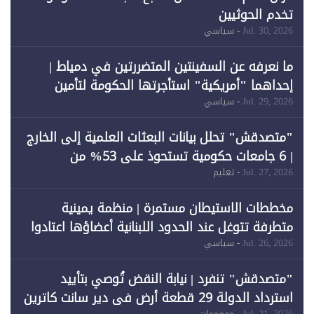
تخدم الحوثيين
Jul. 30, 2026
- سياسي
ما نعرفه عن السفينتين المتضررتين في دمياط |
إحداهما "أمريكية" استأجرتها الحكومة لتأمين
احتياجات الطاقة
Jul. 29, 2026
- سياسي
"متصدقش" تحلل بيانات البعثات العلمية إلى الخارج
| 6 جامعات حكومية تستحوذ على 53% من
المبتعثين خلال 12 عامًا و6 جامعات كان نصيبها 1%
Jul. 27, 2026
- تعليم
فقط
مخططات الاستيطان مستمرة | منظمة يمينية
متطرفة تتوغل عند الحدود اللبنانية أعضاؤها اعتادوا
خرق الحدود
Jul. 26, 2026
- سياسي
"متصدقش" تنفرد | نيابة النقض تُوصي بتأييد
استرداد الدولة 29 قطعة أرض في دير سانت كاترين
Jul. 21, 2026
- موضوعات