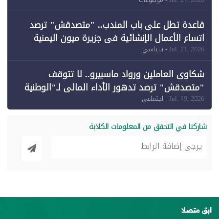
وقبول طعن الحكومة جزئيًا (1)
قاعدة تطل على باب المندب.. "متصدقش" ترصد
اتساع الأعمال الإنشائية في جزيرة ميون اليمنية
Jul. 21, 2026
- سياسي
شكاوى العاملين ورواد ماسبيرو.. لا تتوقف
"متصدقش" ترصد تدهور الأداء المالي لـ"الوطنية
للإعلام"
Jul. 19, 2026
- اجتماعي
شاركنا في التحقق من المعلومات الكاذبة
ابق متصلا