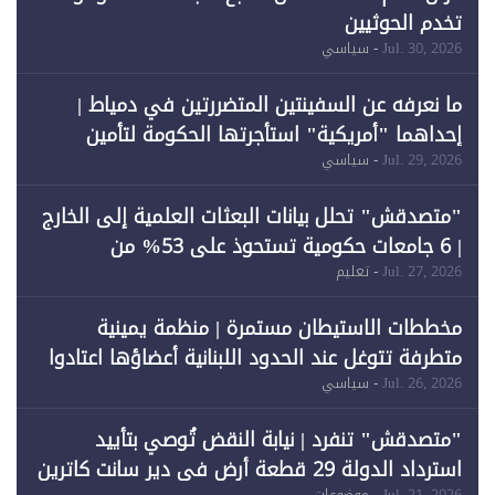
تخدم الحوثيين
Jul. 30, 2026
- سياسي
ما نعرفه عن السفينتين المتضررتين في دمياط |
إحداهما "أمريكية" استأجرتها الحكومة لتأمين
احتياجات الطاقة
Jul. 29, 2026
- سياسي
"متصدقش" تحلل بيانات البعثات العلمية إلى الخارج
| 6 جامعات حكومية تستحوذ على 53% من
المبتعثين خلال 12 عامًا و6 جامعات كان نصيبها 1%
Jul. 27, 2026
- تعليم
فقط
مخططات الاستيطان مستمرة | منظمة يمينية
متطرفة تتوغل عند الحدود اللبنانية أعضاؤها اعتادوا
خرق الحدود
Jul. 26, 2026
- سياسي
"متصدقش" تنفرد | نيابة النقض تُوصي بتأييد
استرداد الدولة 29 قطعة أرض في دير سانت كاترين
Jul. 21, 2026
- موضوعات