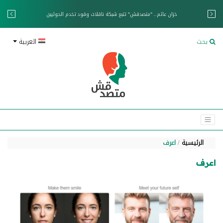
خزان عائم.. "متصدقش" تتبع شبكة ناقلات وقود تخدم الحوثيين
بحث
العربية
الرئيسية
اعرف
اعرف