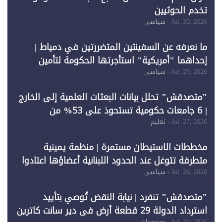
تخدم الحوثيين
Jul. 30, 2026
- سياسي
ما نعرفه عن السفينتين المتضررتين في دمياط |
إحداهما "أمريكية" استأجرتها الحكومة لتأمين
احتياجات الطاقة
Jul. 29, 2026
- سياسي
"متصدقش" تحلل بيانات البعثات العلمية إلى الخارج
| 6 جامعات حكومية تستحوذ على 53% من
المبتعثين خلال 12 عامًا و6 جامعات كان نصيبها 1%
Jul. 27, 2026
- تعليم
فقط
مخططات الاستيطان مستمرة | منظمة يمينية
متطرفة تتوغل عند الحدود اللبنانية أعضاؤها اعتادوا
خرق الحدود
Jul. 26, 2026
- سياسي
"متصدقش" تنفرد | نيابة النقض تُوصي بتأييد
استرداد الدولة 29 قطعة أرض في دير سانت كاترين
Jul. 21, 2026
- موضوعات