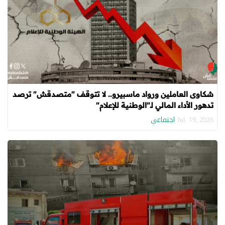
شكاوى العاملين ورواد ماسبيرو.. لا تتوقف "متصدقش" ترصد
تدهور الأداء المالي لـ"الوطنية للإعلام"
اجتماعي
Jul. 19, 2026