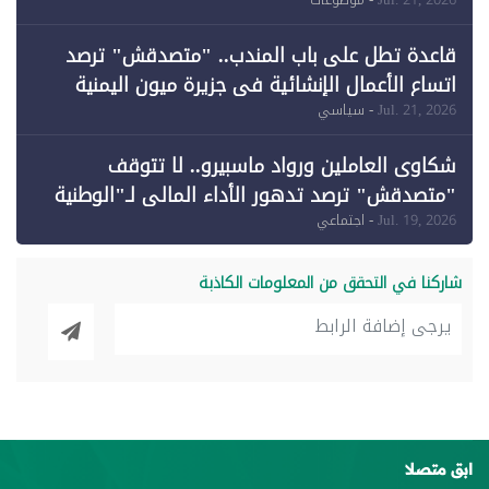
وقبول طعن الحكومة جزئيًا (1)
قاعدة تطل على باب المندب.. "متصدقش" ترصد
اتساع الأعمال الإنشائية في جزيرة ميون اليمنية
Jul. 21, 2026
- سياسي
شكاوى العاملين ورواد ماسبيرو.. لا تتوقف
"متصدقش" ترصد تدهور الأداء المالي لـ"الوطنية
للإعلام"
Jul. 19, 2026
- اجتماعي
شاركنا في التحقق من المعلومات الكاذبة
ابق متصلا