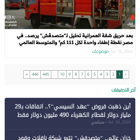
بعد حريق شقة العمرانية تحليل لـ"متصدقش" يرصد.. في
مصر نقطة إطفاء واحدة لكل 111 كم² والمتوسط العالمي
"نقطة لكل 19.5 كم²"
موضوعات
Jul. 16, 2026
»
446
445
...
10
9
8
7
6
5
4
3
2
1
«
آخر التحقيقات
أين ذهبت قروض "عهد السيسي"؟.. اتفاقات بـ29
مليار دولار لقطاع الكهرباء 490 مليون دولار فقط
لـ"الطاقة المتجددة" (1)
Jul. 30, 2026
- سياسي
خزان عائم.. "متصدقش" تتبع شبكة ناقلات وقود