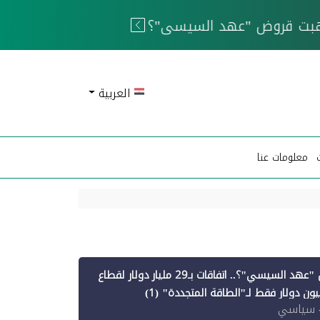
 الحوثيين
العربية
معلومات عنا
أين ذهبت قروض "عهد السيسي"؟.. اتفاقات بـ29 مليار دولار لقطاع
 سياسي