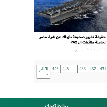
حقيقة تقرير صحيفة نازداك عن شراء مصر
لحاملة طائرات ال PA2
سياسي
Aug. 23, 2018
431
432
433
...
445
446
التالي
»
روابط تهمك