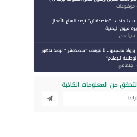
 موضوعات
باب المندب.. "متصدقش" ترصد اتساع الأعمال
رة ميون اليمنية
 سياسي
ورواد ماسبيرو.. لا تتوقف "متصدقش" ترصد تدهور
الوطنية للإعلام"
 اجتماعي
لتحقق من المعلومات الكاذبة