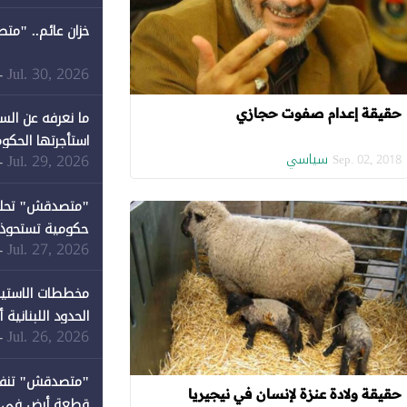
خزان عائم.. "مت
Jul. 30, 2026
-
حقيقة إعدام صفوت حجازي
ما نعرفه عن الس
استأجرتها الحكوم
سياسي
Jul. 29, 2026
-
Sep. 02, 2018
Jul. 27, 2026
-
كان نصيبها 1% فقط
مخططات الاستيط
الحدود اللبنانية
Jul. 26, 2026
-
حقيقة ولادة عنزة لإنسان في نيجيريا
قطعة أرض في دير