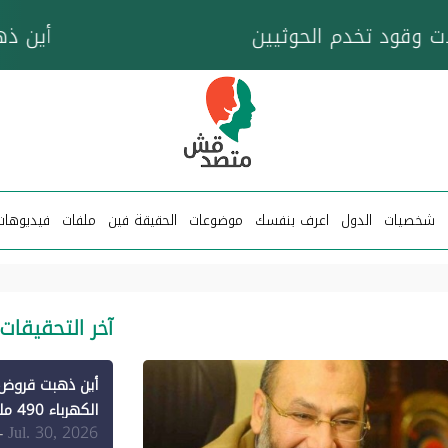
خزان عائم.. "متصدقش" تتبع شبكة ناقلات وقود تخدم
شخصيات
الدول
اعرف بنفسك
موضوعات
الحقيقة فين
ملفات
فيديوهات
آخر التحقيقات
الكهرباء 490 مليون دولار فقط لـ"الطاقة المتجددة" (1)
Jul. 30, 2026
-