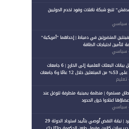
صدقش" تتبع شبكة ناقلات وقود تخدم الحوثيين
 سياسي
فينتين المتضررتين في دمياط | إحداهما "أمريكية"
ة لتأمين احتياجات الطاقة
 سياسي
"متصدقش" تحلل بيانات البعثات العلمية إلى الخارج | 6 جامعات
حكومية تستحوذ على 53% من المبتعثين خلال 12 عامًا و6 جامعات
 تعليم
ان مستمرة | منظمة يمينية متطرفة تتوغل عند
 أعضاؤها اعتادوا خرق الحدود
 سياسي
"متصدقش" تنفرد | نيابة النقض تُوصي بتأييد استرداد الدولة 29
 سانت كاترين وقبول طعن الحكومة جزئيًا (1)