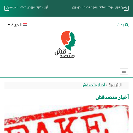
خزان عائم.. "متصدقش" تتبع شبكة ناقلات وقود تخدم الحوثيين
بحث
العربية
الرئيسية
أخبار متصدقش
أخبار متصدقش