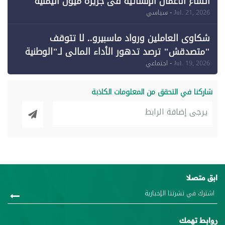
اتساع الأعمال الإنشائية في جزيرة ميون اليمنية
Jul. 21, 2026
- سياسي
شكاوى العاملين ورواد ماسبيرو.. لا تتوقف
"متصدقش" ترصد تدهور الأداء المالي لـ"الوطنية
للإعلام"
Jul. 19, 2026
- اجتماعي
شاركنا في التحقق من المعلومات الكاذبة
ابق متصلا
روابط تهمك