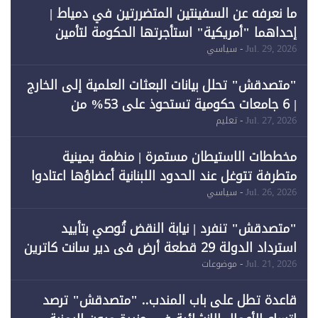
ما نعرفه عن السفينتين المتضررتين في دمياط |
إحداهما "أمريكية" استأجرتها الحكومة لتأمين
احتياجات الطاقة
Jul. 29, 2026
- سياسي
"متصدقش" تحلل بيانات البعثات العلمية إلى الخارج
| 6 جامعات حكومية تستحوذ على 53% من
المبتعثين خلال 12 عامًا و6 جامعات كان نصيبها 1%
Jul. 27, 2026
- تعليم
فقط
مخططات الاستيطان مستمرة | منظمة يمينية
متطرفة تتوغل عند الحدود اللبنانية أعضاؤها اعتادوا
خرق الحدود
Jul. 26, 2026
- سياسي
"متصدقش" تنفرد | نيابة النقض تُوصي بتأييد
استرداد الدولة 29 قطعة أرض في دير سانت كاترين
وقبول طعن الحكومة جزئيًا (1)
Jul. 21, 2026
- موضوعات
قاعدة تطل على باب المندب.. "متصدقش" ترصد