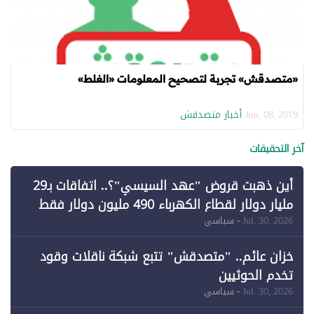
«متصدقش» تجربة لتصحيح المعلومات «الغلط»
أخبار متصدقش
Jun. 08, 2019
آخر التحقيقات
أين ذهبت قروض "عهد السيسي"؟.. اتفاقات بـ29
مليار دولار لقطاع الكهرباء 490 مليون دولار فقط
لـ"الطاقة المتجددة" (1)
Jul. 30, 2026
- سياسي
خزان عائم.. "متصدقش" تتبع شبكة ناقلات وقود
تخدم الحوثيين
Jul. 30, 2026
- سياسي