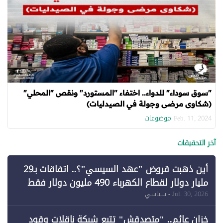
"سوق سوداء" للدواء.. اختفاء "المستورد" ونقص "المحلي"
(شكاوى مرضى وجولة في الصيدليات)
موضوعات
Feb. 11, 2024
آخر التحقيقات
أين ذهبت قروض "عهد السيسي"؟.. اتفاقات بـ29
مليار دولار لقطاع الكهرباء 490 مليون دولار فقط
لـ"الطاقة المتجددة" (1)
Jul. 30, 2026
- سياسي
خزان عائم.. "متصدقش" تتبع شبكة ناقلات وقود