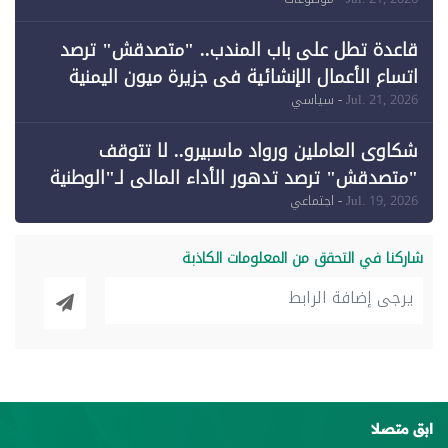
وقبول طعن الحكومة جزئيًا (1)
قاعدة تطل على باب المندب.. "متصدقش" ترصد
اتساع الأعمال الإنشائية في جزيرة ميون اليمنية
Jul. 21, 2026
- سياسي
شكاوى العاملين ورواد ماسبيرو.. لا تتوقف
"متصدقش" ترصد تدهور الأداء المالي لـ"الوطنية
للإعلام"
Jul. 19, 2026
- اجتماعي
شاركنا في التحقق من المعلومات الكاذبة
ابق متصلا