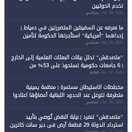
تخدم الحوثيين
Jul. 30, 2026
- سياسي
ما نعرفه عن السفينتين المتضررتين في دمياط |
إحداهما "أمريكية" استأجرتها الحكومة لتأمين
احتياجات الطاقة
Jul. 29, 2026
- سياسي
"متصدقش" تحلل بيانات البعثات العلمية إلى الخارج
| 6 جامعات حكومية تستحوذ على 53% من
المبتعثين خلال 12 عامًا و6 جامعات كان نصيبها 1%
Jul. 27, 2026
- تعليم
فقط
مخططات الاستيطان مستمرة | منظمة يمينية
متطرفة تتوغل عند الحدود اللبنانية أعضاؤها اعتادوا
خرق الحدود
Jul. 26, 2026
- سياسي
"متصدقش" تنفرد | نيابة النقض تُوصي بتأييد
استرداد الدولة 29 قطعة أرض في دير سانت كاترين
Jul. 21, 2026
- موضوعات