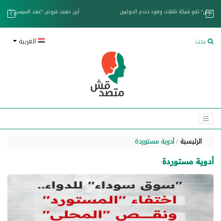
خزان عائم.. "متصدقش" تتبع شبكة ناقلات وقود تخدم الحوثيين
بحث
العربية
الرئيسية
أدوية مستوردة
أدوية مستوردة