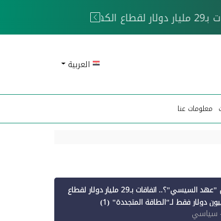
 الحوثيين
العربية
معلومات عنا
أين ذهبت قروض "عهد السيسي"؟.. اتفاقات بـ29 مليار دولار لقطاع
 سياسي