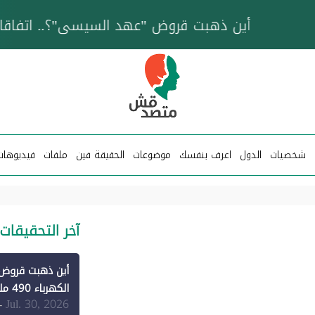
خزان عائم.. "متصدقش" تتبع شبكة ناقلات وقود تخدم
شخصيات
الدول
اعرف بنفسك
موضوعات
الحقيقة فين
ملفات
فيديوهات
آخر التحقيقات
الكهرباء 490 مليون دولار فقط لـ"الطاقة المتجددة" (1)
Jul. 30, 2026
-