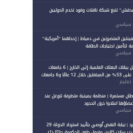
صدقش" تتبع شبكة ناقلات وقود تخدم الحوثيين
 سياسي
فينتين المتضررتين في دمياط | إحداهما "أمريكية"
ة لتأمين احتياجات الطاقة
 سياسي
"متصدقش" تحلل بيانات البعثات العلمية إلى الخارج | 6 جامعات
حكومية تستحوذ على 53% من المبتعثين خلال 12 عامًا و6 جامعات
 تعليم
ان مستمرة | منظمة يمينية متطرفة تتوغل عند
 أعضاؤها اعتادوا خرق الحدود
 سياسي
"متصدقش" تنفرد | نيابة النقض تُوصي بتأييد استرداد الدولة 29
 سانت كاترين وقبول طعن الحكومة جزئيًا (1)