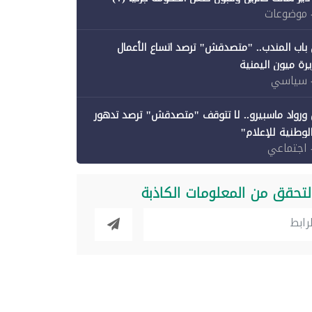
 موضوعات
باب المندب.. "متصدقش" ترصد اتساع الأعمال
رة ميون اليمنية
 سياسي
ورواد ماسبيرو.. لا تتوقف "متصدقش" ترصد تدهور
الوطنية للإعلام"
 اجتماعي
لتحقق من المعلومات الكاذبة