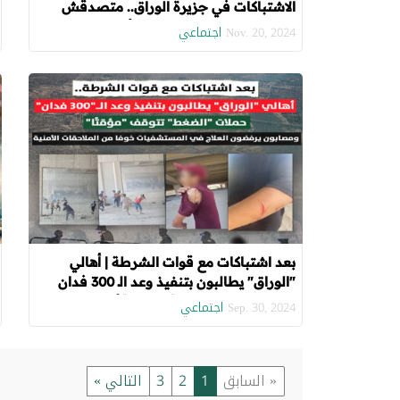
الاشتباكات في جزيرة الوراق.. متصدقش
تكشف تفاصيل مفاوضات الأمن الوطني
اجتماعي
Nov. 20, 2024
و"كبار عائلات"
بعد اشتباكات مع قوات الشرطة | أهالي
"الوراق" يطالبون بتنفيذ وعد الـ 300 فدان
حملات "الضغط" تتوقف "مؤقتًا".. ومصابون
اجتماعي
Sep. 30, 2024
يرفضون العلاج في المستشفيات خوفا من
الملاحقات الأمنية
« السابق
1
2
3
التالي »