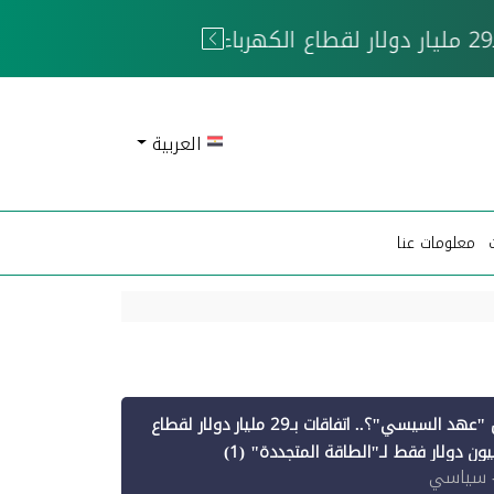
 الحوثيين
العربية
معلومات عنا
أين ذهبت قروض "عهد السيسي"؟.. اتفاقات بـ29 مليار دولار لقطاع
 سياسي