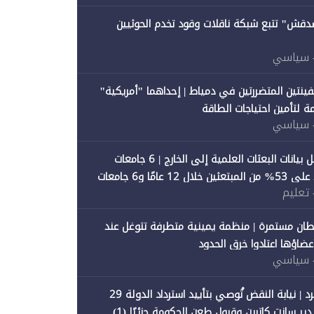
صدقش" تتبع شبكة ناقلات وقود تخدم الحوثيين
 سياسي
فينتين المتضررتين في دمياط | إحداهما "أمريكية"
ة لتأمين احتياجات الطاقة
 سياسي
"متصدقش" تحلل بيانات البعثات العلمية إلى الخارج | 6 جامعات
حكومية تستحوذ على 53% من المبتعثين خلال 12 عامًا و6 جامعات
 تعليم
ان مستمرة | منظمة يمينية متطرفة تتوغل عند
 أعضاؤها اعتادوا خرق الحدود
 سياسي
"متصدقش" تنفرد | نيابة النقض تُوصي بتأييد استرداد الدولة 29
 سانت كاترين وقبول طعن الحكومة جزئيًا (1)