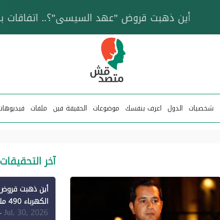
خزان عائم.. "متصدقش" تتبع شبكة ناقلات وقود تخدم
شخصيات
الدول
اعرف بنفسك
موضوعات
الحقيقة فين
ملفات
فيديوهات
آخر التحقيقات
الكهرباء 490 مليون دولار فقط لـ"الطاقة المتجددة" (1)
Jul. 30, 2026
-