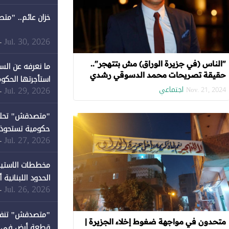
خزان عائم.. "مت
Jul. 30, 2026
-
"الناس (في جزيرة الوراق) مش بتتهجر"..
ما نعرفه عن الس
حقيقة تصريحات محمد الدسوقي رشدي
استأجرتها الحكوم
اجتماعي
Jul. 29, 2026
-
Nov. 21, 2024
Jul. 27, 2026
-
كان نصيبها 1% فقط
مخططات الاستيط
الحدود اللبنانية
Jul. 26, 2026
-
متحدون في مواجهة ضغوط إخلاء الجزيرة |
قطعة أرض في دير