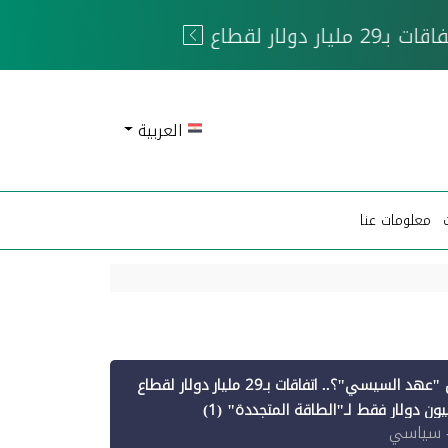
 الحوثيين
العربية
معلومات عنا
أين ذهبت قروض "عهد السيسي"؟.. اتفاقات بـ29 مليار دولار لقطاع
 سياسي