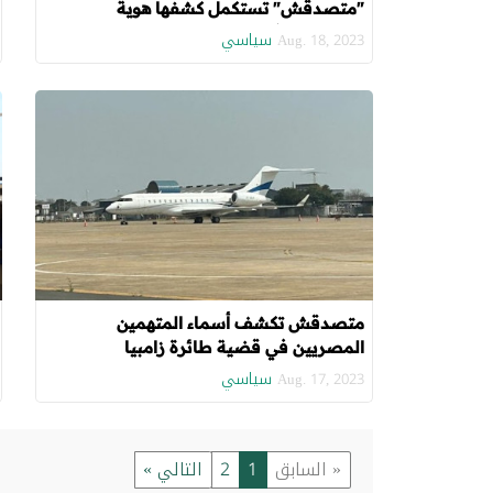
"متصدقش" تستكمل كشفها هوية
المتورطين في "طائرة زامبيا" (الجزء الثاني)
سياسي
Aug. 18, 2023
متصدقش تكشف أسماء المتهمين
المصريين في قضية طائرة زامبيا
سياسي
Aug. 17, 2023
« السابق
1
2
التالي »