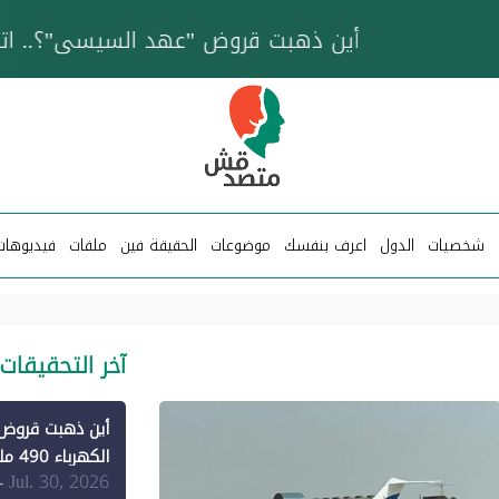
خزان عائم.. "متصدقش" تتبع شبكة ناقلات وقود تخدم
شخصيات
الدول
اعرف بنفسك
موضوعات
الحقيقة فين
ملفات
فيديوهات
آخر التحقيقات
الكهرباء 490 مليون دولار فقط لـ"الطاقة المتجددة" (1)
Jul. 30, 2026
-