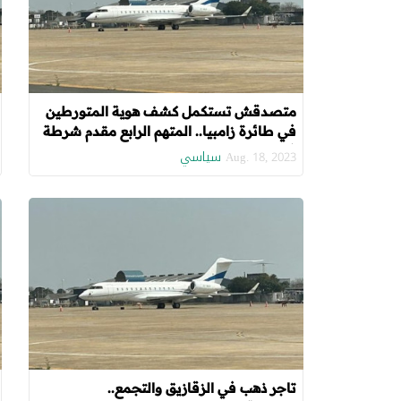
متصدقش تستكمل كشف هوية المتورطين
في طائرة زامبيا.. المتهم الرابع مقدم شرطة
في وزارة الداخلية (الجزء الرابع)
سياسي
Aug. 18, 2023
تاجر ذهب في الزقازيق والتجمع..