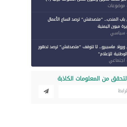
 موضوعات
باب المندب.. "متصدقش" ترصد اتساع الأعمال
رة ميون اليمنية
 سياسي
ورواد ماسبيرو.. لا تتوقف "متصدقش" ترصد تدهور
الوطنية للإعلام"
 اجتماعي
لتحقق من المعلومات الكاذبة