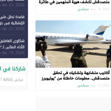
متصدقش تكشف هوية المتهمين في طائرة
Jul. 21, 2026
-
زامبيا (الجزء الأول )
سياسي
Aug. 18, 2023
قاعدة تطل على 
الإنشائية في جزي
Jul. 21, 2026
-
شكاوى العاملين 
الأداء المالي لـ"
Jul. 19, 2026
-
شاركنا في ا
أكاذيب متشابهة وتشكيك في تحقق
متصدقش.. معلومات خاطئة من "يوتيوبرز
وانفلونسر" عن "طائرة زامبيا"
سياسي
Aug. 17, 2023