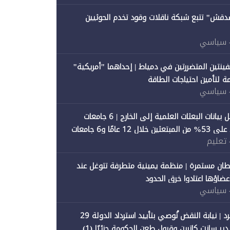
صدقش" تتبع شبكة ناقلات وقود تخدم الحوثيين
 سياسي
فينتين المتضررتين في دمياط | إحداهما "أمريكية"
ة لتأمين احتياجات الطاقة
 سياسي
"متصدقش" تحلل بيانات البعثات العلمية إلى الخارج | 6 جامعات
حكومية تستحوذ على 53% من المبتعثين خلال 12 عامًا و6 جامعات
 تعليم
ان مستمرة | منظمة يمينية متطرفة تتوغل عند
 أعضاؤها اعتادوا خرق الحدود
 سياسي
"متصدقش" تنفرد | نيابة النقض تُوصي بتأييد استرداد الدولة 29
 سانت كاترين وقبول طعن الحكومة جزئيًا (1)