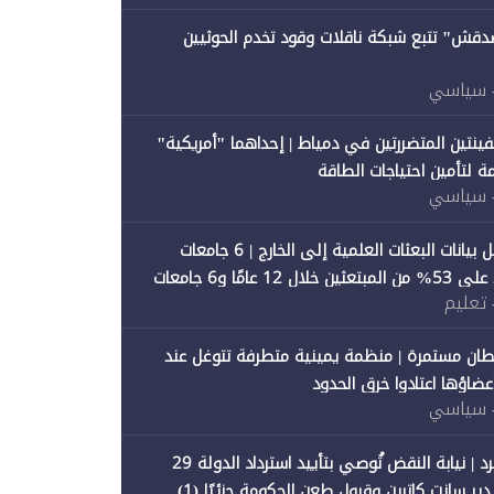
صدقش" تتبع شبكة ناقلات وقود تخدم الحوثيين
 سياسي
فينتين المتضررتين في دمياط | إحداهما "أمريكية"
ة لتأمين احتياجات الطاقة
 سياسي
"متصدقش" تحلل بيانات البعثات العلمية إلى الخارج | 6 جامعات
حكومية تستحوذ على 53% من المبتعثين خلال 12 عامًا و6 جامعات
 تعليم
ان مستمرة | منظمة يمينية متطرفة تتوغل عند
 أعضاؤها اعتادوا خرق الحدود
 سياسي
"متصدقش" تنفرد | نيابة النقض تُوصي بتأييد استرداد الدولة 29
 سانت كاترين وقبول طعن الحكومة جزئيًا (1)