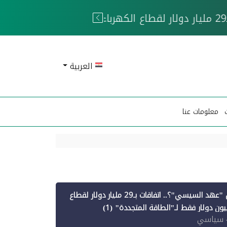
 الحوثيين
العربية
معلومات عنا
أين ذهبت قروض "عهد السيسي"؟.. اتفاقات بـ29 مليار دولار لقطاع
 سياسي