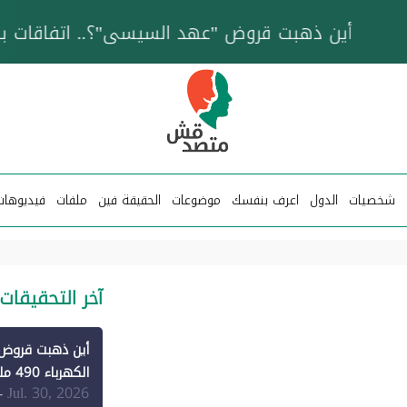
خزان عائم.. "متصدقش" تتبع شبكة ناقلات وقود تخدم
شخصيات
الدول
اعرف بنفسك
موضوعات
الحقيقة فين
ملفات
فيديوهات
آخر التحقيقات
الكهرباء 490 مليون دولار فقط لـ"الطاقة المتجددة" (1)
Jul. 30, 2026
-