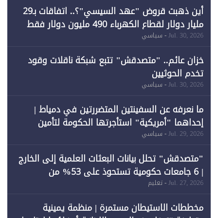
أين ذهبت قروض "عهد السيسي"؟.. اتفاقات بـ29
مليار دولار لقطاع الكهرباء 490 مليون دولار فقط
لـ"الطاقة المتجددة" (1)
Jul. 30, 2026
- سياسي
خزان عائم.. "متصدقش" تتبع شبكة ناقلات وقود
تخدم الحوثيين
Jul. 30, 2026
- سياسي
ما نعرفه عن السفينتين المتضررتين في دمياط |
إحداهما "أمريكية" استأجرتها الحكومة لتأمين
احتياجات الطاقة
Jul. 29, 2026
- سياسي
"متصدقش" تحلل بيانات البعثات العلمية إلى الخارج
| 6 جامعات حكومية تستحوذ على 53% من
المبتعثين خلال 12 عامًا و6 جامعات كان نصيبها 1%
Jul. 27, 2026
- تعليم
فقط
مخططات الاستيطان مستمرة | منظمة يمينية