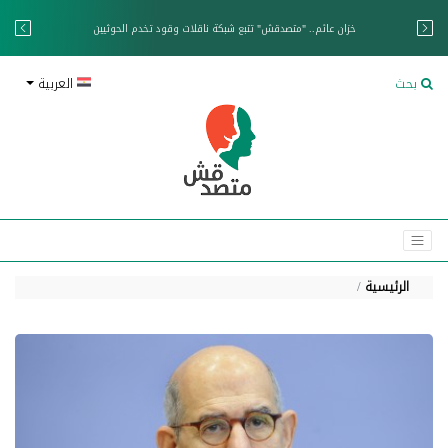
خزان عائم.. "متصدقش" تتبع شبكة ناقلات وقود تخدم الحوثيين
بحث
العربية
الرئيسية