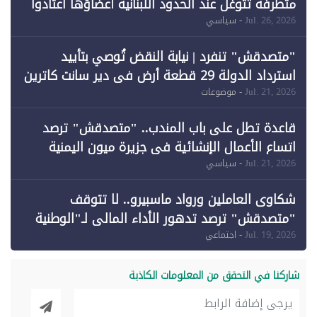
متطرفة تتوغل عند الحدود اللبنانية أعضاؤها اعتادوا
خرق الحدود
Jul. 26, 2026
- سياسي
"متصدقش" تنفرد | نيابة النقض تُوصي بتأييد
استرداد الدولة 29 قطعة أرض في دير سانت كاترين
وقبول طعن الحكومة جزئيًا (1)
Jul. 21, 2026
- موضوعات
قاعدة تطل على باب المندب.. "متصدقش" ترصد
اتساع الأعمال الإنشائية في جزيرة ميون اليمنية
Jul. 21, 2026
- سياسي
شكاوى العاملين ورواد ماسبيرو.. لا تتوقف
"متصدقش" ترصد تدهور الأداء المالي لـ"الوطنية
للإعلام"
Jul. 19, 2026
- اجتماعي
شاركنا في التحقق من المعلومات الكاذبة