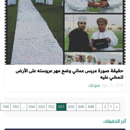
حقيقة صورة عريس عماني وضع مهر عروسته على الأرض
لتمشي عليه
منوعات
Apr. 21, 2019
»
744
743
...
654
653
652
651
650
649
648
...
2
1
«
خر التحقيقات