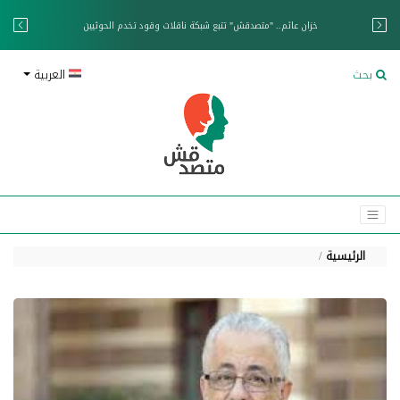
خزان عائم.. "متصدقش" تتبع شبكة ناقلات وقود تخدم الحوثيين
بحث
العربية
الرئيسية