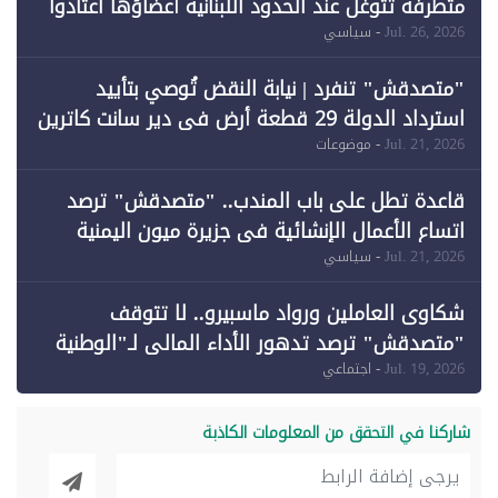
متطرفة تتوغل عند الحدود اللبنانية أعضاؤها اعتادوا
خرق الحدود
Jul. 26, 2026
- سياسي
"متصدقش" تنفرد | نيابة النقض تُوصي بتأييد
استرداد الدولة 29 قطعة أرض في دير سانت كاترين
وقبول طعن الحكومة جزئيًا (1)
Jul. 21, 2026
- موضوعات
قاعدة تطل على باب المندب.. "متصدقش" ترصد
اتساع الأعمال الإنشائية في جزيرة ميون اليمنية
Jul. 21, 2026
- سياسي
شكاوى العاملين ورواد ماسبيرو.. لا تتوقف
"متصدقش" ترصد تدهور الأداء المالي لـ"الوطنية
للإعلام"
Jul. 19, 2026
- اجتماعي
شاركنا في التحقق من المعلومات الكاذبة