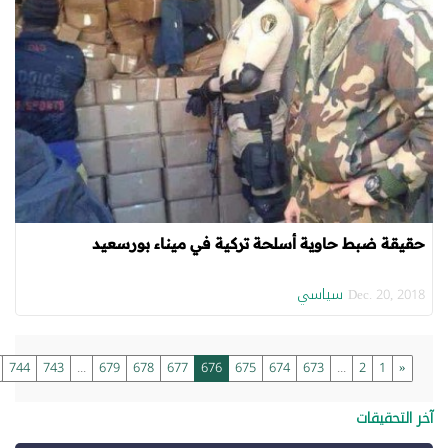
حقيقة ضبط حاوية أسلحة تركية في ميناء بورسعيد
سياسي
Dec. 20, 2018
»
744
743
...
679
678
677
676
675
674
673
...
2
1
«
خر التحقيقات