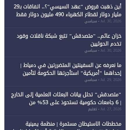
أين ذهبت قروض "عهد السيسي"؟.. اتفاقات بـ29
مليار دولار لقطاع الكهرباء 490 مليون دولار فقط
لـ"الطاقة المتجددة" (1)
Jul. 30, 2026
- سياسي
خزان عائم.. "متصدقش" تتبع شبكة ناقلات وقود
تخدم الحوثيين
Jul. 30, 2026
- سياسي
ما نعرفه عن السفينتين المتضررتين في دمياط |
إحداهما "أمريكية" استأجرتها الحكومة لتأمين
احتياجات الطاقة
Jul. 29, 2026
- سياسي
"متصدقش" تحلل بيانات البعثات العلمية إلى الخارج
| 6 جامعات حكومية تستحوذ على 53% من
المبتعثين خلال 12 عامًا و6 جامعات كان نصيبها 1%
Jul. 27, 2026
- تعليم
فقط
مخططات الاستيطان مستمرة | منظمة يمينية