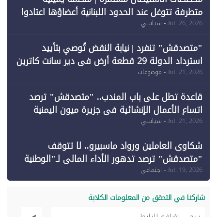
متطرفة تتوغل عند الحدود اللبنانية أعضاؤها اعتادوا
خرق الحدود
Jul. 26, 2026
- سياسي
"متصدقش" تنفرد | نيابة النقض تُوصي بتأييد
استرداد الدولة 29 قطعة أرض في دير سانت كاترين
وقبول طعن الحكومة جزئيًا (1)
Jul. 21, 2026
- موضوعات
قاعدة تطل على باب المندب.. "متصدقش" ترصد
اتساع الأعمال الإنشائية في جزيرة ميون اليمنية
Jul. 21, 2026
- سياسي
شكاوى العاملين ورواد ماسبيرو.. لا تتوقف
"متصدقش" ترصد تدهور الأداء المالي لـ"الوطنية
للإعلام"
Jul. 19, 2026
- اجتماعي
شاركنا في التحقق من المعلومات الكاذبة