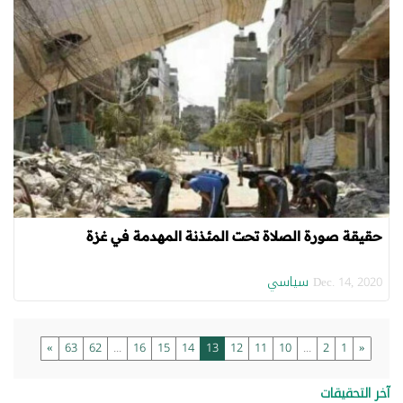
حقيقة صورة الصلاة تحت المئذنة المهدمة في غزة
سياسي
Dec. 14, 2020
»
63
62
...
16
15
14
13
12
11
10
...
2
1
«
آخر التحقيقات