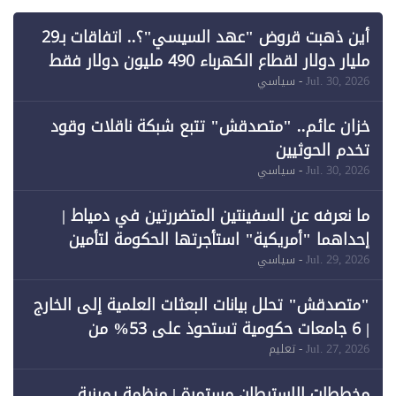
أين ذهبت قروض "عهد السيسي"؟.. اتفاقات بـ29
مليار دولار لقطاع الكهرباء 490 مليون دولار فقط
لـ"الطاقة المتجددة" (1)
Jul. 30, 2026
- سياسي
خزان عائم.. "متصدقش" تتبع شبكة ناقلات وقود
تخدم الحوثيين
Jul. 30, 2026
- سياسي
ما نعرفه عن السفينتين المتضررتين في دمياط |
إحداهما "أمريكية" استأجرتها الحكومة لتأمين
احتياجات الطاقة
Jul. 29, 2026
- سياسي
"متصدقش" تحلل بيانات البعثات العلمية إلى الخارج
| 6 جامعات حكومية تستحوذ على 53% من
المبتعثين خلال 12 عامًا و6 جامعات كان نصيبها 1%
Jul. 27, 2026
- تعليم
فقط
مخططات الاستيطان مستمرة | منظمة يمينية