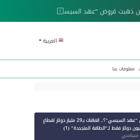
 الحوثيين
العربية
معلومات عنا
أين ذهبت قروض "عهد السيسي"؟.. اتفاقات بـ29 مليار دولار لقطاع
 سياسي