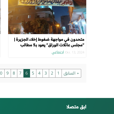
متحدون في مواجهة ضغوط إخلاء الجزيرة |
"مجلس عائلات الوراق" يعود بـ5 مطالب
"تعويض الضحايا وعودة الخدمات ومنازل
اجتماعي
Oct. 13, 2024
بديلة"
« السابق
1
2
3
4
5
6
7
8
9
0
ابق متصلا