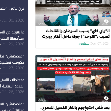
خزان عائم.. "مت
Jul. 30, 2026
-
الـ"واي فاي" يسبب السرطان واللقاحات
ما نعرفه عن الس
تُصيب بـ"التوحد" | جولة داخل أفكار روبرت
استأجرتها الحكوم
كينيدي مرشح ترامب لوزارة الصحة الأمريكية
سياسي
Jul. 29, 2026
-
Dec. 07, 2024
"نظريات مؤامرة" ومعلومات طبية خاطئة
Jul. 27, 2026
-
كان نصيبها 1% فقط
مخططات الاستيط
الحدود اللبنانية
Jul. 26, 2026
-
بعد فض احتجاجهم بالغاز المُسيل للدموع..
قطعة أرض في دير