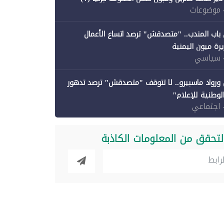
 موضوعات
باب المندب.. "متصدقش" ترصد اتساع الأعمال
رة ميون اليمنية
 سياسي
ورواد ماسبيرو.. لا تتوقف "متصدقش" ترصد تدهور
الوطنية للإعلام"
 اجتماعي
لتحقق من المعلومات الكاذبة