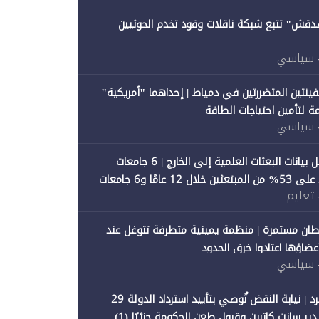
صدقش" تتبع شبكة ناقلات وقود تخدم الحوثيين
 سياسي
فينتين المتضررتين في دمياط | إحداهما "أمريكية"
ة لتأمين احتياجات الطاقة
 سياسي
"متصدقش" تحلل بيانات البعثات العلمية إلى الخارج | 6 جامعات
حكومية تستحوذ على 53% من المبتعثين خلال 12 عامًا و6 جامعات
 تعليم
ان مستمرة | منظمة يمينية متطرفة تتوغل عند
 أعضاؤها اعتادوا خرق الحدود
 سياسي
"متصدقش" تنفرد | نيابة النقض تُوصي بتأييد استرداد الدولة 29
 سانت كاترين وقبول طعن الحكومة جزئيًا (1)