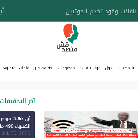
خزان عائم.. "متصدقش" تتبع شبكة ناقلات وقود تخدم
شخصيات
الدول
اعرف بنفسك
موضوعات
الحقيقة فين
ملفات
فيديوهات
آخر التحقيقات
الكهرباء 490 مليون دولار فقط لـ"الطاقة المتجددة" (1)
Jul. 30, 2026
-