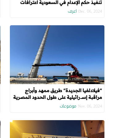
تنفيذ حكم الإعدام في السعودية اعترافات
"تحت التهديد بالتعذيب" ومحاكمات "لا تفي
اعرف
Dec. 06, 2024
بمعايير النزاهة"
"فيلادلفيا الجديدة" طريق ممهد وأبراج
مراقبة إسـ.رائيلية على طول الحدود المصرية
مع غـ.زة
موضوعات
Nov. 06, 2024