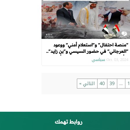
"منصة احتفال" و"استعلام أمني" ووعود
"العرجاني" في حضور السيسي و"بن زايد"..
"رأس الحكمة" تستعد لحفل تسليم أراضي
سياسي
Oct. 03, 2024
المرحلة الأولى
1
...
39
40
التالي »
روابط تهمك