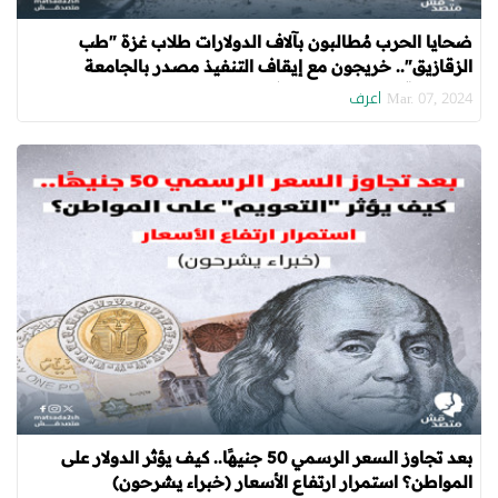
ضحايا الحرب مُطالبون بآلاف الدولارات طلاب غزة "طب
الزقازيق".. خريجون مع إيقاف التنفيذ مصدر بالجامعة
لـ"متصدقش": القرار مش في إيدينا
اعرف
Mar. 07, 2024
بعد تجاوز السعر الرسمي 50 جنيهًا.. كيف يؤثر الدولار على
المواطن؟ استمرار ارتفاع الأسعار (خبراء يشرحون)