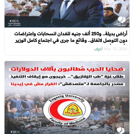
أراضٍ بديلة.. و250 ألف جنيه للفدان انسحابات واعتراضات
دون التوصل لاتفاق.. وقائع ما جرى في اجتماع كامل الوزير
وأهالي رأس الحكمة
اعرف
Mar. 10, 2024