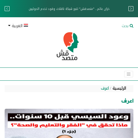
خزان عائم.. "متصدقش" تتبع شبكة ناقلات وقود تخدم الحوثيين
بحث
العربية
الرئيسية
اعرف
اعرف