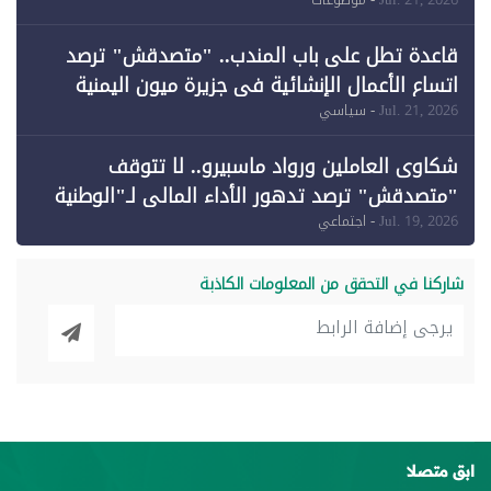
وقبول طعن الحكومة جزئيًا (1)
قاعدة تطل على باب المندب.. "متصدقش" ترصد
اتساع الأعمال الإنشائية في جزيرة ميون اليمنية
Jul. 21, 2026
- سياسي
شكاوى العاملين ورواد ماسبيرو.. لا تتوقف
"متصدقش" ترصد تدهور الأداء المالي لـ"الوطنية
للإعلام"
Jul. 19, 2026
- اجتماعي
شاركنا في التحقق من المعلومات الكاذبة
ابق متصلا