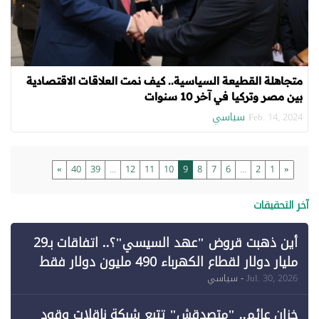
متجاهلة القطيعة السياسية.. كيف نمت العلاقات الاقتصادية
بين مصر وتركيا في آخر 10 سنوات
سياسي
Feb. 14, 2024
»
40
39
...
12
11
10
9
8
7
6
...
2
1
«
آخر التحقيقات
أين ذهبت قروض "عهد السيسي"؟.. اتفاقات بـ29
مليار دولار لقطاع الكهرباء 490 مليون دولار فقط
لـ"الطاقة المتجددة" (1)
Jul. 30, 2026
- سياسي
خزان عائم.. "متصدقش" تتبع شبكة ناقلات وقود