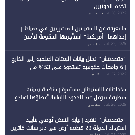
تخدم الحوثيين
Jul. 30, 2026
- سياسي
ما نعرفه عن السفينتين المتضررتين في دمياط |
إحداهما "أمريكية" استأجرتها الحكومة لتأمين
احتياجات الطاقة
Jul. 29, 2026
- سياسي
"متصدقش" تحلل بيانات البعثات العلمية إلى الخارج
| 6 جامعات حكومية تستحوذ على 53% من
المبتعثين خلال 12 عامًا و6 جامعات كان نصيبها 1%
Jul. 27, 2026
- تعليم
فقط
مخططات الاستيطان مستمرة | منظمة يمينية
متطرفة تتوغل عند الحدود اللبنانية أعضاؤها اعتادوا
خرق الحدود
Jul. 26, 2026
- سياسي
"متصدقش" تنفرد | نيابة النقض تُوصي بتأييد
استرداد الدولة 29 قطعة أرض في دير سانت كاترين
Jul. 21, 2026
- موضوعات