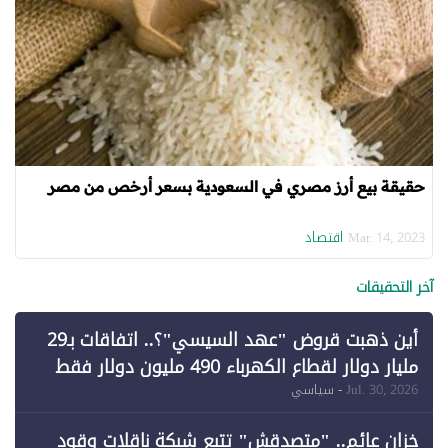
حقيقة بيع أرز مصري في السعودية بسعر أرخص من مصر
اقتصاد
Mar. 14, 2023
آخر التحقيقات
أين ذهبت قروض "عهد السيسي"؟.. اتفاقات بـ29
مليار دولار لقطاع الكهرباء 490 مليون دولار فقط
لـ"الطاقة المتجددة" (1)
Jul. 30, 2026
- سياسي
خزان عائم.. "متصدقش" تتبع شبكة ناقلات وقود