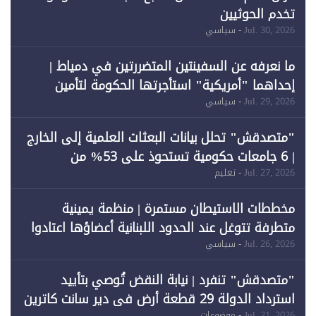
تخدم الحوثيين
Jul. 30, 2026
- سياسي
ما نعرفه عن السفينتين المتضررتين في دمياط |
إحداهما "أمريكية" استأجرتها الحكومة لتأمين
احتياجات الطاقة
Jul. 29, 2026
- سياسي
"متصدقش" تحلل بيانات البعثات العلمية إلى الخارج
| 6 جامعات حكومية تستحوذ على 53% من
المبتعثين خلال 12 عامًا و6 جامعات كان نصيبها 1%
Jul. 27, 2026
- تعليم
فقط
مخططات الاستيطان مستمرة | منظمة يمينية
متطرفة تتوغل عند الحدود اللبنانية أعضاؤها اعتادوا
خرق الحدود
Jul. 26, 2026
- سياسي
"متصدقش" تنفرد | نيابة النقض تُوصي بتأييد
استرداد الدولة 29 قطعة أرض في دير سانت كاترين
Jul. 21, 2026
- موضوعات