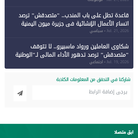
وقبول طعن الحكومة جزئيًا (1)
قاعدة تطل على باب المندب.. "متصدقش" ترصد
اتساع الأعمال الإنشائية في جزيرة ميون اليمنية
Jul. 21, 2026
- سياسي
شكاوى العاملين ورواد ماسبيرو.. لا تتوقف
"متصدقش" ترصد تدهور الأداء المالي لـ"الوطنية
للإعلام"
Jul. 19, 2026
- اجتماعي
شاركنا في التحقق من المعلومات الكاذبة
ابق متصلا