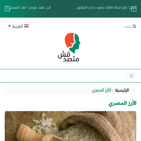
خزان عائم.. "متصدقش" تتبع شبكة ناقلات وقود تخدم الحوثيين
بحث
العربية
الرئيسية
الأرز المصري
الأرز المصري