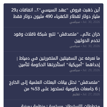
أين ذهبت قروض "عهد السيسي"؟.. اتفاقات بـ29
مليار دولار لقطاع الكهرباء 490 مليون دولار فقط
لـ"الطاقة المتجددة" (1)
Jul. 30, 2026
- سياسي
خزان عائم.. "متصدقش" تتبع شبكة ناقلات وقود
تخدم الحوثيين
Jul. 30, 2026
- سياسي
ما نعرفه عن السفينتين المتضررتين في دمياط |
إحداهما "أمريكية" استأجرتها الحكومة لتأمين
احتياجات الطاقة
Jul. 29, 2026
- سياسي
"متصدقش" تحلل بيانات البعثات العلمية إلى الخارج
| 6 جامعات حكومية تستحوذ على 53% من
المبتعثين خلال 12 عامًا و6 جامعات كان نصيبها 1%
Jul. 27, 2026
- تعليم
فقط
مخططات الاستيطان مستمرة | منظمة يمينية