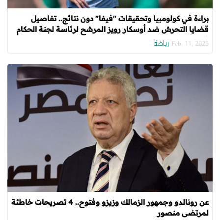
براءة في كولومبيا وتحقيقات "فيفا" دون نتائج.. تفاصيل
قضايا التحرش ضد أوسكار رويز المرشح لرئاسة لجنة الحكام
في مصر
رياضة
Feb. 11, 2025
عن رونالدو وجمهور الزمالك وزيزو وفتوح.. 4 تصريحات خاطئة
لمرتضى منصور