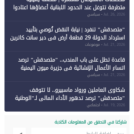
متطرفة تتوغل عند الحدود اللبنانية أعضاؤها اعتادوا
خرق الحدود
Jul. 26, 2026
- سياسي
"متصدقش" تنفرد | نيابة النقض تُوصي بتأييد
استرداد الدولة 29 قطعة أرض في دير سانت كاترين
وقبول طعن الحكومة جزئيًا (1)
Jul. 21, 2026
- موضوعات
قاعدة تطل على باب المندب.. "متصدقش" ترصد
اتساع الأعمال الإنشائية في جزيرة ميون اليمنية
Jul. 21, 2026
- سياسي
شكاوى العاملين ورواد ماسبيرو.. لا تتوقف
"متصدقش" ترصد تدهور الأداء المالي لـ"الوطنية
للإعلام"
Jul. 19, 2026
- اجتماعي
شاركنا في التحقق من المعلومات الكاذبة