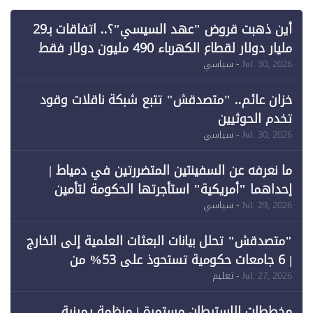
أين ذهبت قروض "عهد السيسي"؟.. اتفاقات بـ29
مليار دولار لقطاع الكهرباء 490 مليون دولار فقط
لـ"الطاقة المتجددة" (1)
Jul. 30, 2026
- سياسي
خزان عائم.. "متصدقش" تتبع شبكة ناقلات وقود
تخدم الحوثيين
Jul. 30, 2026
- سياسي
ما نعرفه عن السفينتين المتضررتين في دمياط |
إحداهما "أمريكية" استأجرتها الحكومة لتأمين
احتياجات الطاقة
Jul. 29, 2026
- سياسي
"متصدقش" تحلل بيانات البعثات العلمية إلى الخارج
| 6 جامعات حكومية تستحوذ على 53% من
المبتعثين خلال 12 عامًا و6 جامعات كان نصيبها 1%
Jul. 27, 2026
- تعليم
فقط
مخططات الاستيطان مستمرة | منظمة يمينية