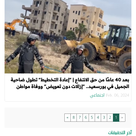
بعد 40 عامًا من حق الانتفاع | "إعادة التخطيط" تطول ضاحية
الجميل في بورسعيد.. "إزالات دون تعويض" ووفاة مواطن
اجتماعي
Feb. 06, 2024
»
8
7
6
5
4
3
2
1
«
آخر التحقيقات