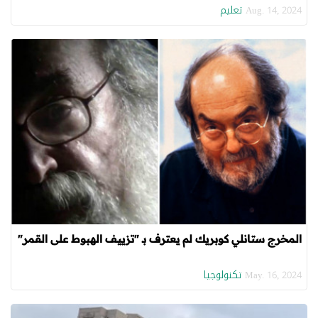
أمين
تعليم
Aug. 14, 2024
المخرج ستانلي كوبريك لم يعترف بـ "تزييف الهبوط على القمر"
تكنولوجيا
May. 16, 2024