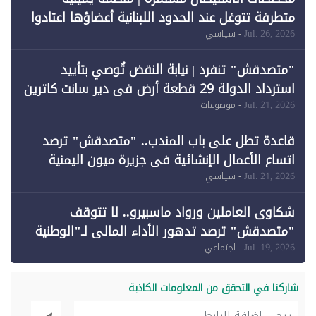
متطرفة تتوغل عند الحدود اللبنانية أعضاؤها اعتادوا
خرق الحدود
Jul. 26, 2026
- سياسي
"متصدقش" تنفرد | نيابة النقض تُوصي بتأييد
استرداد الدولة 29 قطعة أرض في دير سانت كاترين
وقبول طعن الحكومة جزئيًا (1)
Jul. 21, 2026
- موضوعات
قاعدة تطل على باب المندب.. "متصدقش" ترصد
اتساع الأعمال الإنشائية في جزيرة ميون اليمنية
Jul. 21, 2026
- سياسي
شكاوى العاملين ورواد ماسبيرو.. لا تتوقف
"متصدقش" ترصد تدهور الأداء المالي لـ"الوطنية
للإعلام"
Jul. 19, 2026
- اجتماعي
شاركنا في التحقق من المعلومات الكاذبة