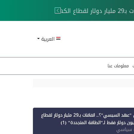
 الحوثيين
العربية
معلومات عنا
أين ذهبت قروض "عهد السيسي"؟.. اتفاقات بـ29 مليار دولار لقطاع
 سياسي