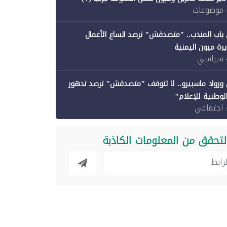
 موضوعات
باب المندب.. "متصدقش" ترصد اتساع الأعمال
رة ميون اليمنية
 سياسي
ورواد ماسبيرو.. لا تتوقف "متصدقش" ترصد تدهور
الوطنية للإعلام"
 اجتماعي
لتحقق من المعلومات الكاذبة