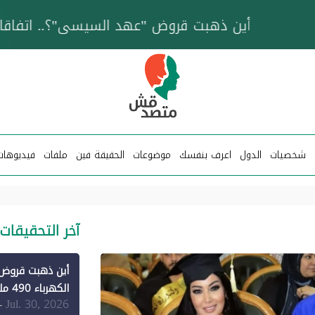
خزان عائم.. "متصدقش" تتبع شبكة ناقلات وقود تخدم
شخصيات
الدول
اعرف بنفسك
موضوعات
الحقيقة فين
ملفات
فيديوهات
آخر التحقيقات
الكهرباء 490 مليون دولار فقط لـ"الطاقة المتجددة" (1)
Jul. 30, 2026
-