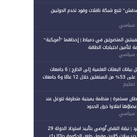
صدقش" تتبع شبكة ناقلات وقود تخدم الحوثيين
 سياسي
فينتين المتضررتين في دمياط | إحداهما "أمريكية"
ة لتأمين احتياجات الطاقة
 سياسي
"متصدقش" تحلل بيانات البعثات العلمية إلى الخارج | 6 جامعات
حكومية تستحوذ على 53% من المبتعثين خلال 12 عامًا و6 جامعات
 تعليم
ان مستمرة | منظمة يمينية متطرفة تتوغل عند
 أعضاؤها اعتادوا خرق الحدود
 سياسي
"متصدقش" تنفرد | نيابة النقض تُوصي بتأييد استرداد الدولة 29
 سانت كاترين وقبول طعن الحكومة جزئيًا (1)