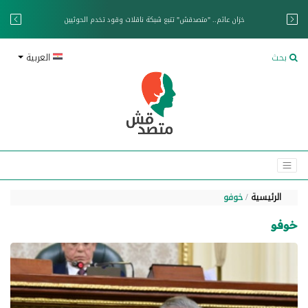
خزان عائم.. "متصدقش" تتبع شبكة ناقلات وقود تخدم الحوثيين
بحث
العربية
الرئيسية
خوفو
خوفو