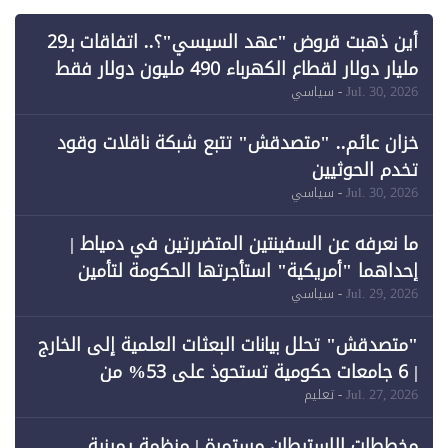
أين ذهبت قروض "عهد السيسي"؟.. اتفاقات بـ29
مليار دولار لقطاع الكهرباء 490 مليون دولار فقط
لـ"الطاقة المتجددة" (1)
Jul. 30, 2026
- سياسي
خزان عائم.. "متصدقش" تتبع شبكة ناقلات وقود
تخدم الحوثيين
Jul. 30, 2026
- سياسي
ما نعرفه عن السفينتين المتضررتين في دمياط |
إحداهما "أمريكية" استأجرتها الحكومة لتأمين
احتياجات الطاقة
Jul. 29, 2026
- سياسي
"متصدقش" تحلل بيانات البعثات العلمية إلى الخارج
| 6 جامعات حكومية تستحوذ على 53% من
المبتعثين خلال 12 عامًا و6 جامعات كان نصيبها 1%
Jul. 27, 2026
- تعليم
فقط
مخططات الاستيطان مستمرة | منظمة يمينية