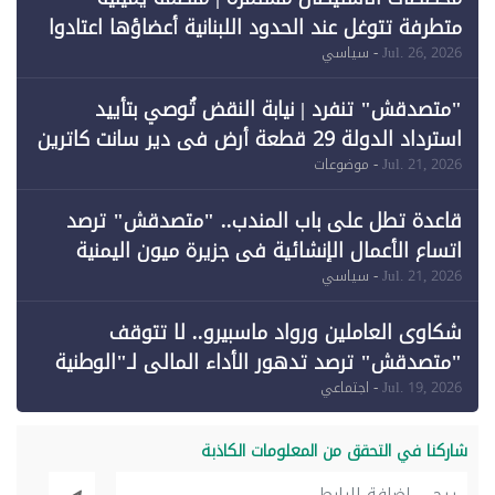
متطرفة تتوغل عند الحدود اللبنانية أعضاؤها اعتادوا
خرق الحدود
Jul. 26, 2026
- سياسي
"متصدقش" تنفرد | نيابة النقض تُوصي بتأييد
استرداد الدولة 29 قطعة أرض في دير سانت كاترين
وقبول طعن الحكومة جزئيًا (1)
Jul. 21, 2026
- موضوعات
قاعدة تطل على باب المندب.. "متصدقش" ترصد
اتساع الأعمال الإنشائية في جزيرة ميون اليمنية
Jul. 21, 2026
- سياسي
شكاوى العاملين ورواد ماسبيرو.. لا تتوقف
"متصدقش" ترصد تدهور الأداء المالي لـ"الوطنية
للإعلام"
Jul. 19, 2026
- اجتماعي
شاركنا في التحقق من المعلومات الكاذبة