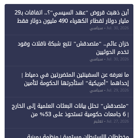
أين ذهبت قروض "عهد السيسي"؟.. اتفاقات بـ29
مليار دولار لقطاع الكهرباء 490 مليون دولار فقط
لـ"الطاقة المتجددة" (1)
Jul. 30, 2026
- سياسي
خزان عائم.. "متصدقش" تتبع شبكة ناقلات وقود
تخدم الحوثيين
Jul. 30, 2026
- سياسي
ما نعرفه عن السفينتين المتضررتين في دمياط |
إحداهما "أمريكية" استأجرتها الحكومة لتأمين
احتياجات الطاقة
Jul. 29, 2026
- سياسي
"متصدقش" تحلل بيانات البعثات العلمية إلى الخارج
| 6 جامعات حكومية تستحوذ على 53% من
المبتعثين خلال 12 عامًا و6 جامعات كان نصيبها 1%
Jul. 27, 2026
- تعليم
فقط
مخططات الاستيطان مستمرة | منظمة يمينية