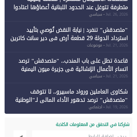
متطرفة تتوغل عند الحدود اللبنانية أعضاؤها اعتادوا
خرق الحدود
Jul. 26, 2026
- سياسي
"متصدقش" تنفرد | نيابة النقض تُوصي بتأييد
استرداد الدولة 29 قطعة أرض في دير سانت كاترين
وقبول طعن الحكومة جزئيًا (1)
Jul. 21, 2026
- موضوعات
قاعدة تطل على باب المندب.. "متصدقش" ترصد
اتساع الأعمال الإنشائية في جزيرة ميون اليمنية
Jul. 21, 2026
- سياسي
شكاوى العاملين ورواد ماسبيرو.. لا تتوقف
"متصدقش" ترصد تدهور الأداء المالي لـ"الوطنية
للإعلام"
Jul. 19, 2026
- اجتماعي
شاركنا في التحقق من المعلومات الكاذبة