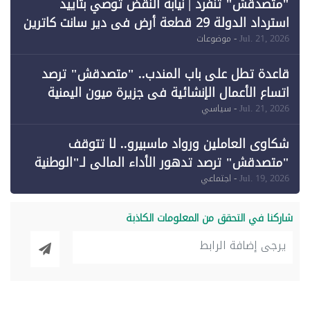
"متصدقش" تنفرد | نيابة النقض تُوصي بتأييد
استرداد الدولة 29 قطعة أرض في دير سانت كاترين
وقبول طعن الحكومة جزئيًا (1)
Jul. 21, 2026
- موضوعات
قاعدة تطل على باب المندب.. "متصدقش" ترصد
اتساع الأعمال الإنشائية في جزيرة ميون اليمنية
Jul. 21, 2026
- سياسي
شكاوى العاملين ورواد ماسبيرو.. لا تتوقف
"متصدقش" ترصد تدهور الأداء المالي لـ"الوطنية
للإعلام"
Jul. 19, 2026
- اجتماعي
شاركنا في التحقق من المعلومات الكاذبة