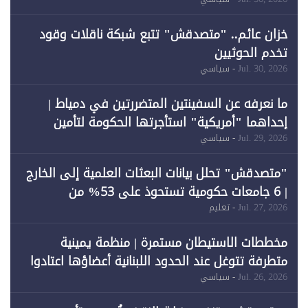
لـ"الطاقة المتجددة" (1)
خزان عائم.. "متصدقش" تتبع شبكة ناقلات وقود
تخدم الحوثيين
Jul. 30, 2026
- سياسي
ما نعرفه عن السفينتين المتضررتين في دمياط |
إحداهما "أمريكية" استأجرتها الحكومة لتأمين
احتياجات الطاقة
Jul. 29, 2026
- سياسي
"متصدقش" تحلل بيانات البعثات العلمية إلى الخارج
| 6 جامعات حكومية تستحوذ على 53% من
المبتعثين خلال 12 عامًا و6 جامعات كان نصيبها 1%
Jul. 27, 2026
- تعليم
فقط
مخططات الاستيطان مستمرة | منظمة يمينية
متطرفة تتوغل عند الحدود اللبنانية أعضاؤها اعتادوا
خرق الحدود
Jul. 26, 2026
- سياسي