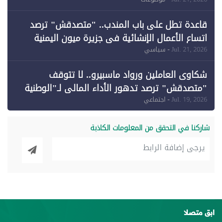
وقبول طعن الحكومة جزئيًا (1)
قاعدة تطل على باب المندب.. "متصدقش" ترصد
اتساع الأعمال الإنشائية في جزيرة ميون اليمنية
Jul. 21, 2026
- سياسي
شكاوى العاملين ورواد ماسبيرو.. لا تتوقف
"متصدقش" ترصد تدهور الأداء المالي لـ"الوطنية
للإعلام"
Jul. 19, 2026
- اجتماعي
شاركنا في التحقق من المعلومات الكاذبة
ابق متصلا