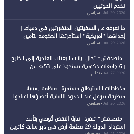
تخدم الحوثيين
Jul. 30, 2026
- سياسي
ما نعرفه عن السفينتين المتضررتين في دمياط |
إحداهما "أمريكية" استأجرتها الحكومة لتأمين
احتياجات الطاقة
Jul. 29, 2026
- سياسي
"متصدقش" تحلل بيانات البعثات العلمية إلى الخارج
| 6 جامعات حكومية تستحوذ على 53% من
المبتعثين خلال 12 عامًا و6 جامعات كان نصيبها 1%
Jul. 27, 2026
- تعليم
فقط
مخططات الاستيطان مستمرة | منظمة يمينية
متطرفة تتوغل عند الحدود اللبنانية أعضاؤها اعتادوا
خرق الحدود
Jul. 26, 2026
- سياسي
"متصدقش" تنفرد | نيابة النقض تُوصي بتأييد
استرداد الدولة 29 قطعة أرض في دير سانت كاترين
Jul. 21, 2026
- موضوعات