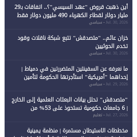
أين ذهبت قروض "عهد السيسي"؟.. اتفاقات بـ29
مليار دولار لقطاع الكهرباء 490 مليون دولار فقط
لـ"الطاقة المتجددة" (1)
Jul. 30, 2026
- سياسي
خزان عائم.. "متصدقش" تتبع شبكة ناقلات وقود
تخدم الحوثيين
Jul. 30, 2026
- سياسي
ما نعرفه عن السفينتين المتضررتين في دمياط |
إحداهما "أمريكية" استأجرتها الحكومة لتأمين
احتياجات الطاقة
Jul. 29, 2026
- سياسي
"متصدقش" تحلل بيانات البعثات العلمية إلى الخارج
| 6 جامعات حكومية تستحوذ على 53% من
المبتعثين خلال 12 عامًا و6 جامعات كان نصيبها 1%
Jul. 27, 2026
- تعليم
فقط
مخططات الاستيطان مستمرة | منظمة يمينية