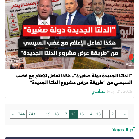
"الدلتا الجديدة دولة صغيرة".. هكذا تفاعل الإعلام مع غضب
السيسي من "طريقة عرض مشروع الدلتا الجديدة"
سياسي
May. 21, 2026
»
744
743
...
19
18
17
16
15
14
13
...
2
1
«
آخر التحقيقات