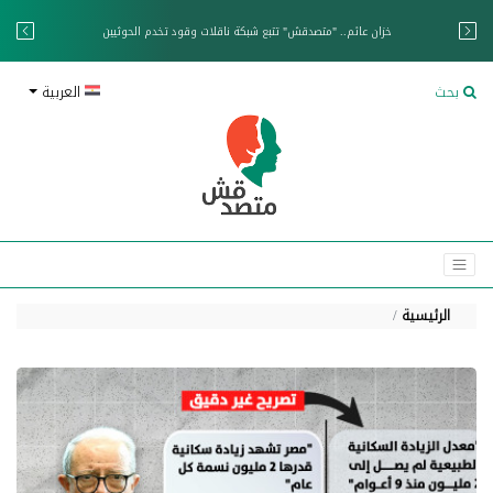
خزان عائم.. "متصدقش" تتبع شبكة ناقلات وقود تخدم الحوثيين
بحث
العربية
الرئيسية