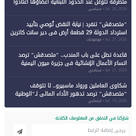
متطرفة تتوغل عند الحدود اللبنانية أعضاؤها اعتادوا
خرق الحدود
Jul. 26, 2026
- سياسي
"متصدقش" تنفرد | نيابة النقض تُوصي بتأييد
استرداد الدولة 29 قطعة أرض في دير سانت كاترين
وقبول طعن الحكومة جزئيًا (1)
Jul. 21, 2026
- موضوعات
قاعدة تطل على باب المندب.. "متصدقش" ترصد
اتساع الأعمال الإنشائية في جزيرة ميون اليمنية
Jul. 21, 2026
- سياسي
شكاوى العاملين ورواد ماسبيرو.. لا تتوقف
"متصدقش" ترصد تدهور الأداء المالي لـ"الوطنية
للإعلام"
Jul. 19, 2026
- اجتماعي
شاركنا في التحقق من المعلومات الكاذبة